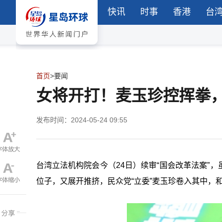
快讯
时事
香港
台
首页
>
要闻
女将开打！麦玉珍控挥拳
发布时间：2024-05-24 09:55
台湾立法机构院会今（24日）续审“
国会改革法案
”
位子，又展开推挤，民众党“立委”麦玉珍卷入其中，