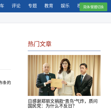
车
评论
专题
教育
娱乐
视频
简体/繁體切換
热门文章
布条的
日感谢郑丽文捐款“青鸟”气炸，质问
国民党：为什么不反日？