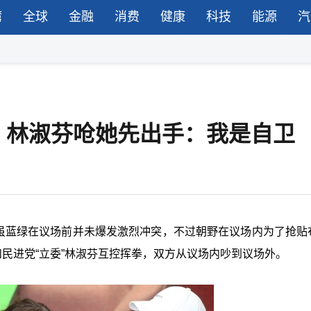
湾
全球
金融
消费
健康
科技
能源
汽
，林淑芬呛她先出手：我是自卫
，虽蓝绿在议场前并未爆发激烈冲突，不过朝野在议场内为了抢贴
和民进党“立委”林淑芬互控挥拳，双方从议场内吵到议场外。