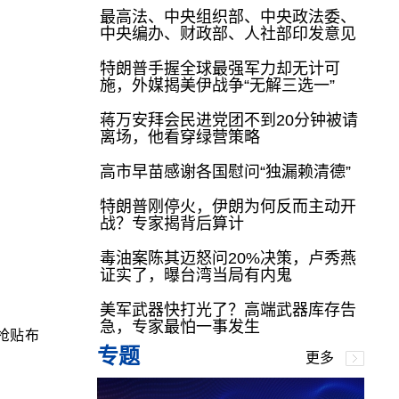
最高法、中央组织部、中央政法委、
中央编办、财政部、人社部印发意见
特朗普手握全球最强军力却无计可
施，外媒揭美伊战争“无解三选一”
蒋万安拜会民进党团不到20分钟被请
离场，他看穿绿营策略
高市早苗感谢各国慰问“独漏赖清德”
特朗普刚停火，伊朗为何反而主动开
战？专家揭背后算计
毒油案陈其迈怒问20%决策，卢秀燕
证实了，曝台湾当局有内鬼
美军武器快打光了？高端武器库存告
急，专家最怕一事发生
抢贴布
专题
更多