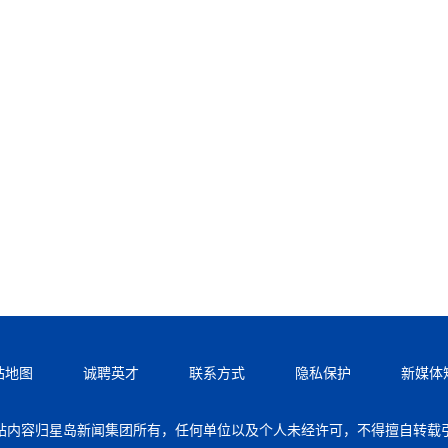
站地图
诚聘英才
联系方式
隐私保护
新媒体
站内容归星岛新闻集团所有，任何单位以及个人未经许可，不得擅自转载