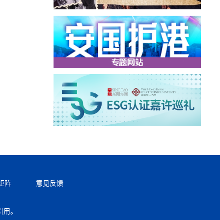
矩阵
意见反馈
引用。
返回顶部