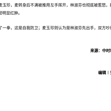
麦玉珍，麦转身后不满被推用左手挥开，林淑芬也彻底被惹怒，
经明显红肿。
了一拳，这是自我防卫；麦玉珍则认为是林淑芬先出手，双方吵
来源：中时
编辑︱