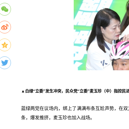
▲白绿“立委”发生冲突，民众党“立委”麦玉珍（中）指控民
蓝绿两党在议场内，绑上了满满布条互尬声势，在双
条，爆发推挤，麦玉珍也加入战场。