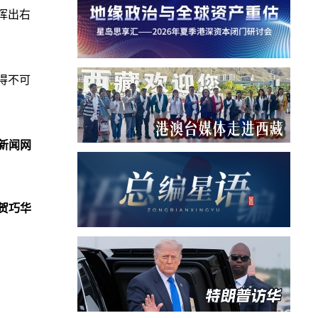
挥出右
得不可
新闻网
贺巧华