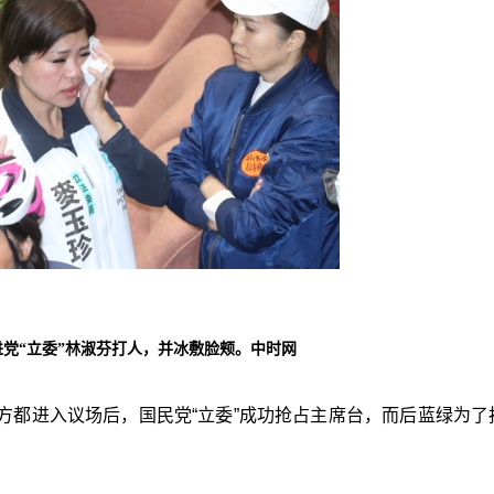
进党“立委”林淑芬打人，并冰敷脸颊。中时网
方都进入议场后，国民党“立委”成功抢占主席台，而后蓝绿为了