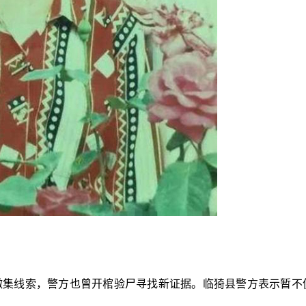
赏徵集线索，警方也曾开棺验尸寻找新证据。临猗县警方表示暂不