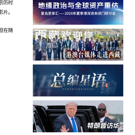
宗历时
影片。
但在随