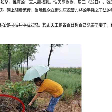
被残杀，惟真凶一直未能找到。惟天网恢恢，周三（22日），这
抓获。网上随后流传，当地民众在街头庆祝警方将凶手绳之于法的
尸体在邻村枯井中被发现。其丈夫王鹏曾自首称自己杀害了妻子，