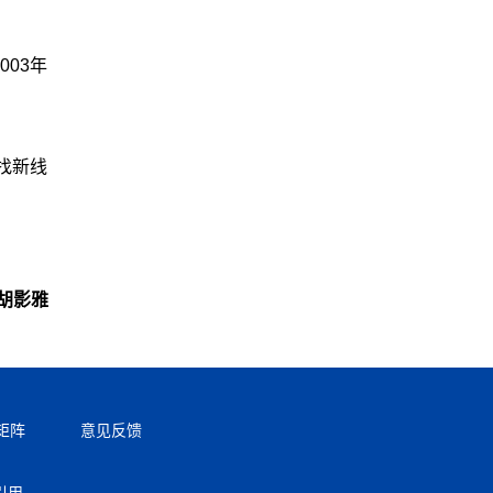
03年
找新线
胡影雅
矩阵
意见反馈
引用。