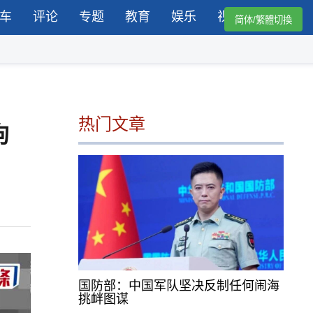
车
评论
专题
教育
娱乐
视频
简体/繁體切換
热门文章
拘
国防部：中国军队坚决反制任何闹海
挑衅图谋