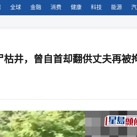
湾
全球
金融
消费
健康
科技
能源
汽
尸枯井，曾自首却翻供丈夫再被