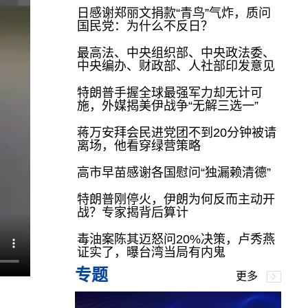
日感谢郑丽文捐款“青鸟”气炸，质问
国民党：为什么不反日？
最高法、中央组织部、中央政法委、
中央编办、财政部、人社部印发意见
特朗普手握全球最强军力却无计可
施，外媒揭美伊战争“无解三选一”
蒋万安拜会民进党团不到20分钟被请
离场，他看穿绿营策略
高市早苗感谢各国慰问“独漏赖清德”
特朗普刚停火，伊朗为何反而主动开
战？专家揭背后算计
毒油案陈其迈怒问20%决策，卢秀燕
证实了，曝台湾当局有内鬼
专题
更多