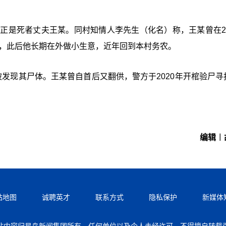
正是死者丈夫王某。同村知情人李先生（化名）称，王某曾在20
放，此后他长期在外做小生意，近年回到本村务农。
发现其尸体。王某曾自首后又翻供，警方于2020年开棺验尸寻
编辑︱
站地图
诚聘英才
联系方式
隐私保护
新媒体
站内容归星岛新闻集团所有，任何单位以及个人未经许可，不得擅自转载