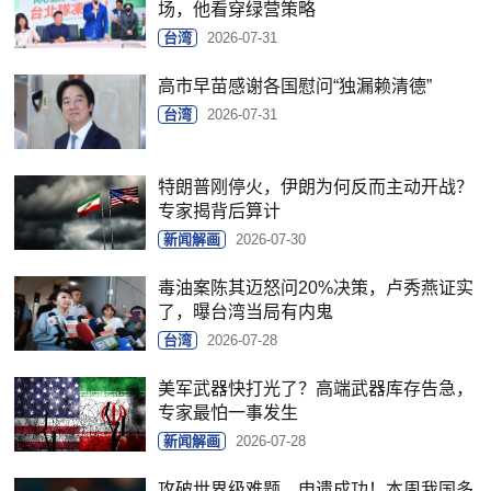
场，他看穿绿营策略
台湾
2026-07-31
高市早苗感谢各国慰问“独漏赖清德”
台湾
2026-07-31
特朗普刚停火，伊朗为何反而主动开战？
专家揭背后算计
新闻解画
2026-07-30
毒油案陈其迈怒问20%决策，卢秀燕证实
了，曝台湾当局有内鬼
台湾
2026-07-28
美军武器快打光了？高端武器库存告急，
专家最怕一事发生
新闻解画
2026-07-28
攻破世界级难题、申遗成功！本周我国多