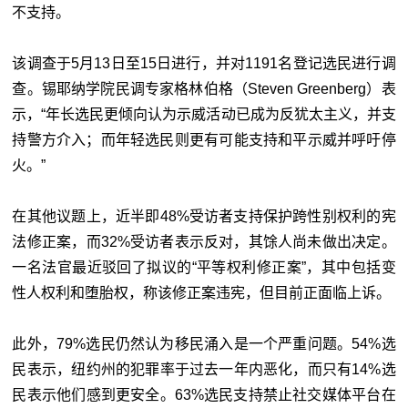
不支持。
该调查于5月13日至15日进行，并对1191名登记选民进行调
查。锡耶纳学院民调专家格林伯格（Steven Greenberg）表
示，“年长选民更倾向认为示威活动已成为反犹太主义，并支
持警方介入；而年轻选民则更有可能支持和平示威并呼吁停
火。”
在其他议题上，近半即48%受访者支持保护跨性别权利的宪
法修正案，而32%受访者表示反对，其馀人尚未做出决定。
一名法官最近驳回了拟议的“平等权利修正案”，其中包括变
性人权利和堕胎权，称该修正案违宪，但目前正面临上诉。
此外，79%选民仍然认为移民涌入是一个严重问题。54%选
民表示，纽约州的犯罪率于过去一年内恶化，而只有14%选
民表示他们感到更安全。63%选民支持禁止社交媒体平台在