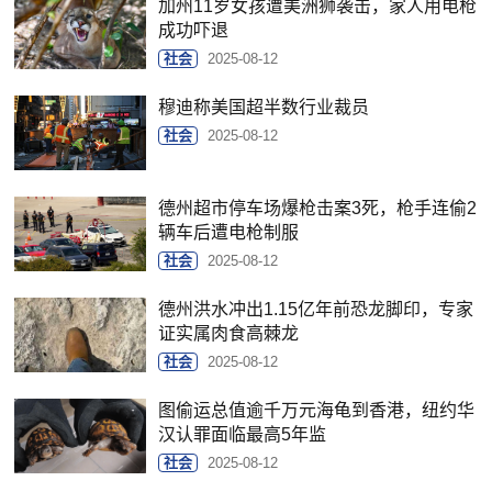
加州11岁女孩遭美洲狮袭击，家人用电枪
成功吓退
社会
2025-08-12
穆迪称美国超半数行业裁员
社会
2025-08-12
德州超市停车场爆枪击案3死，枪手连偷2
辆车后遭电枪制服
社会
2025-08-12
德州洪水冲出1.15亿年前恐龙脚印，专家
证实属肉食高棘龙
社会
2025-08-12
图偷运总值逾千万元海龟到香港，纽约华
汉认罪面临最高5年监
社会
2025-08-12