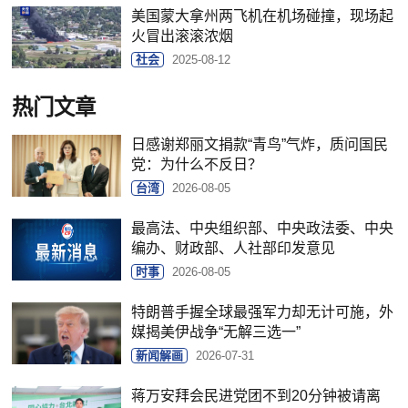
美国蒙大拿州两飞机在机场碰撞，现场起
火冒出滚滚浓烟
社会
2025-08-12
热门文章
日感谢郑丽文捐款“青鸟”气炸，质问国民
党：为什么不反日？
台湾
2026-08-05
最高法、中央组织部、中央政法委、中央
编办、财政部、人社部印发意见
时事
2026-08-05
特朗普手握全球最强军力却无计可施，外
媒揭美伊战争“无解三选一”
新闻解画
2026-07-31
蒋万安拜会民进党团不到20分钟被请离