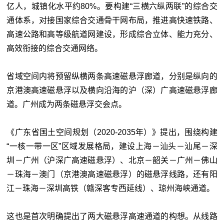
亿人，城镇化水平约80%。要构建“三横六纵两联”的综合交
通体系，对接国家综合交通骨干网布局，推进高快速铁路、
高速公路和高等级航道网建设，形成综合立体、能力充分、
高效衔接的综合交通网络。
省域空间内将预留纵横两条高速磁悬浮廊道，分别是纵向的
京港澳高速磁悬浮以及横向沿海的沪（深）广高速磁悬浮廊
道。广州成为两条磁悬浮交会点。
《广东省国土空间规划（2020-2035年）》提出，围绕构建
“一核一带一区”区域发展格局，建设上海－汕头－汕尾－深
圳－广州（沪深广高速磁悬浮）、北京－韶关－广州－佛山
－珠海－澳门（京港澳高速磁悬浮）的磁悬浮线路，还有阳
江－珠海－深圳高铁（赣深客专西延线）、琼州海峡通道。
这也是首次明确提出了两大磁悬浮高速通道的构想。从线路