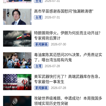
台湾
2026-07-31
高市早苗感谢各国慰问“独漏赖清德”
台湾
2026-07-31
特朗普刚停火，伊朗为何反而主动开战？
专家揭背后算计
新闻解画
2026-07-30
毒油案陈其迈怒问20%决策，卢秀燕证实
了，曝台湾当局有内鬼
台湾
2026-07-28
美军武器快打光了？高端武器库存告急，
专家最怕一事发生
新闻解画
2026-07-28
攻破世界级难题、申遗成功！本周我国多
领域实现历史性突破