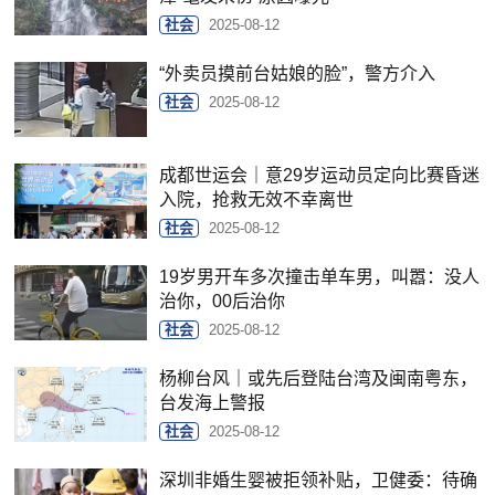
社会
2025-08-12
“外卖员摸前台姑娘的脸”，警方介入
社会
2025-08-12
成都世运会｜意29岁运动员定向比赛昏迷
入院，抢救无效不幸离世
社会
2025-08-12
19岁男开车多次撞击单车男，叫嚣：没人
治你，00后治你
社会
2025-08-12
杨柳台风｜或先后登陆台湾及闽南粤东，
台发海上警报
社会
2025-08-12
深圳非婚生婴被拒领补贴，卫健委：待确