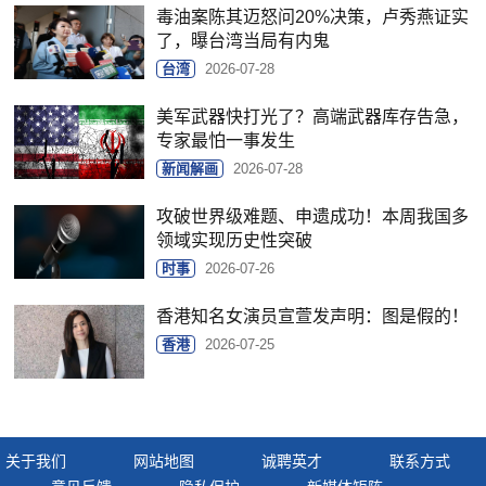
毒油案陈其迈怒问20%决策，卢秀燕证实
了，曝台湾当局有内鬼
台湾
2026-07-28
美军武器快打光了？高端武器库存告急，
专家最怕一事发生
新闻解画
2026-07-28
攻破世界级难题、申遗成功！本周我国多
领域实现历史性突破
时事
2026-07-26
香港知名女演员宣萱发声明：图是假的！
香港
2026-07-25
关于我们
网站地图
诚聘英才
联系方式