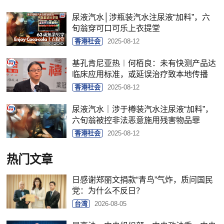
尿液汽水│涉瓶装汽水注尿液“加料”，六
旬翁穿可口可乐上衣提堂
香港社会
2025-08-12
基孔肯尼亚热︱何栢良：未有快测产品达
临床应用标准，或延误治疗致本地传播
香港社会
2025-08-12
尿液汽水｜涉于樽装汽水注尿液“加料”，
六旬翁被控非法恶意施用残害物品罪
香港社会
2025-08-12
热门文章
日感谢郑丽文捐款“青鸟”气炸，质问国民
党：为什么不反日？
台湾
2026-08-05