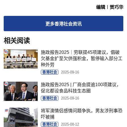
编辑︱贺巧华
更多
香港社会
资讯
相关阅读
施政报告2025｜劳联提45项建议，倡破
欠基金扩至欠供强积金，暂停输入部分工
种外劳
香港社会
2025-09-16
施政报告2025 | 厂商会提逾100项建议，
促北都设食品科技生态圈
香港社会
2025-09-16
将军澳情侣感情问题争执，男友涉刑事恐
吓被捕
香港社会
2025-08-12