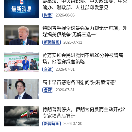
最高法、中央组织部、中央政法委、中央
编办、财政部、人社部印发意见
时事
2026-08-05
特朗普手握全球最强军力却无计可施，外
媒揭美伊战争“无解三选一”
新闻解画
2026-07-31
蒋万安拜会民进党团不到20分钟被请离
场，他看穿绿营策略
台湾
2026-07-31
高市早苗感谢各国慰问“独漏赖清德”
台湾
2026-07-31
特朗普刚停火，伊朗为何反而主动开战？
专家揭背后算计
新闻解画
2026-07-30