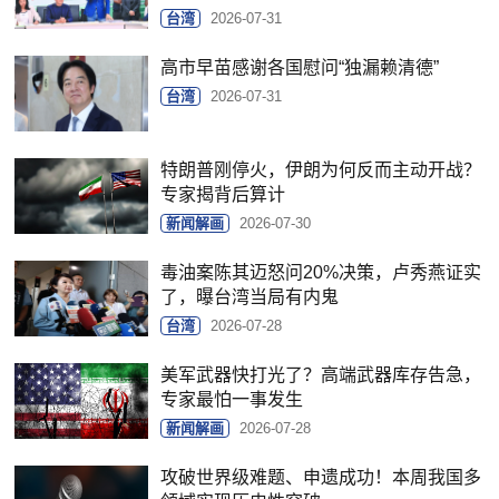
台湾
2026-07-31
高市早苗感谢各国慰问“独漏赖清德”
台湾
2026-07-31
特朗普刚停火，伊朗为何反而主动开战？
专家揭背后算计
新闻解画
2026-07-30
毒油案陈其迈怒问20%决策，卢秀燕证实
了，曝台湾当局有内鬼
台湾
2026-07-28
美军武器快打光了？高端武器库存告急，
专家最怕一事发生
新闻解画
2026-07-28
攻破世界级难题、申遗成功！本周我国多