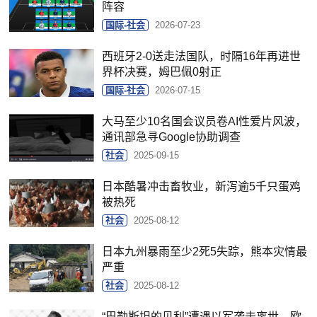
阵容
国际-社会
2026-07-23
西班牙2-0送走法国队，时隔16年再进世
界杯决赛，姆巴佩0射正
国际-社会
2026-07-15
大马至少10名国会议员卷AI性爱片风波，
通讯部急寻Google协助调查
社会
2025-09-15
日本酷暑冲击畜牧业，新泻逾5千只蛋鸡
被热死
社会
2025-08-12
日本九州暴雨至少2死5失踪，熊本灾情最
严重
社会
2025-08-12
“巴勒斯坦的贝利”遭遇以军袭击离世，欧