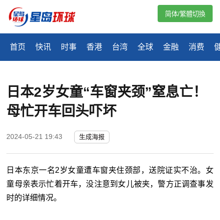
简体/繁體切換
首页
快讯
时事
香港
台湾
全球
金融
消费
日本2岁女童“车窗夹颈”窒息亡！
母忙开车回头吓坏
2024-05-21 19:43
生成海报
日本东京一名2岁女童遭车窗夹住颈部，送院证实不治。女
童母亲表示忙着开车，没注意到女儿被夹，警方正调查事发
时的详细情况。