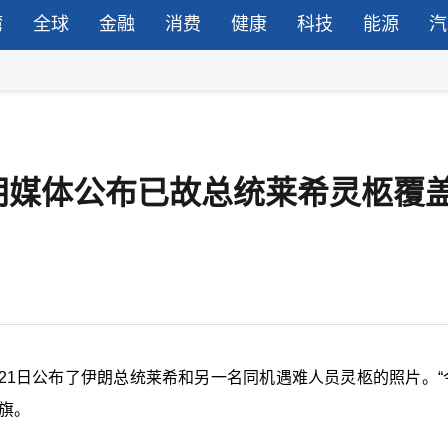
湾
全球
金融
消费
健康
科技
能源
汽
朗媒体公布已故总统莱希灵柩覆
21日公布了伊朗总统莱希和另一名同机遇难人员灵柩的照片。“
旗。