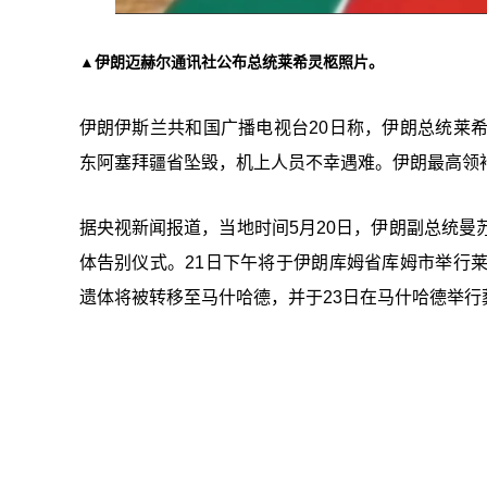
▲伊朗迈赫尔通讯社公布总统莱希灵柩照片。
伊朗伊斯兰共和国广播电视台
20日称，伊朗总统莱
东阿塞拜疆省坠毁，机上人员不幸遇难。伊朗最高领
据央视新闻报道，当地时间5月20日，伊朗副总统曼
体告别仪式。21日下午将于伊朗库姆省库姆市举行
遗体将被转移至马什哈德，并于23日在马什哈德举行