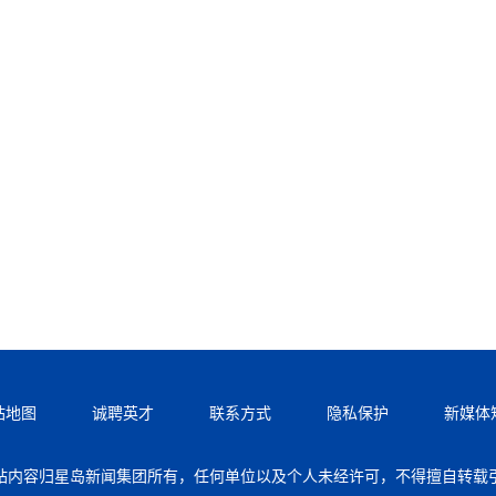
站地图
诚聘英才
联系方式
隐私保护
新媒体
站内容归星岛新闻集团所有，任何单位以及个人未经许可，不得擅自转载