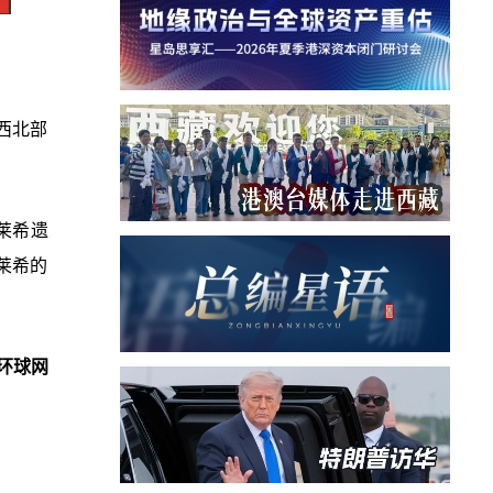
西北部
莱希遗
莱希的
环球网