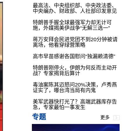
最高法、中央组织部、中央政法委、
中央编办、财政部、人社部印发意见
特朗普手握全球最强军力却无计可
施，外媒揭美伊战争“无解三选一”
蒋万安拜会民进党团不到20分钟被请
离场，他看穿绿营策略
高市早苗感谢各国慰问“独漏赖清德”
特朗普刚停火，伊朗为何反而主动开
战？专家揭背后算计
毒油案陈其迈怒问20%决策，卢秀燕
证实了，曝台湾当局有内鬼
美军武器快打光了？高端武器库存告
急，专家最怕一事发生
专题
更多