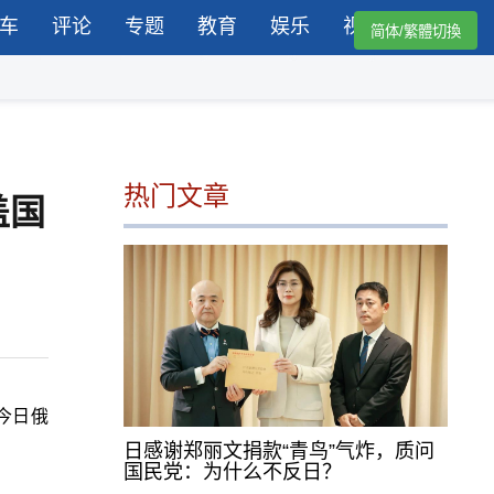
车
评论
专题
教育
娱乐
视频
简体/繁體切換
热门文章
盖国
今日俄
日感谢郑丽文捐款“青鸟”气炸，质问
国民党：为什么不反日？