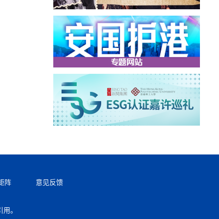
矩阵
意见反馈
引用。
返回顶部