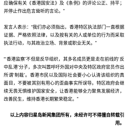
应确保有关《香港国安法》及《条例》的评论公正、持平；
并停止作出危言耸听的言论。”
发言人表示：“我们亦必须指出，香港特区执法部门一直根据
证据、严格依照法律，以及按有关的人或单位的行为而采取
执法行动，与其政治立场、背景或职业无关。”
“‘香港监察’不但是反华组织，其多名成员更是走在前线的‘反
中乱港’分子，多次叫嚣呼吁外国对中央及特区政府官员作出
所谓‘制裁’。香港市民以及国际社会要小心认清该组织的真
面目，不要被其别有用心的歪曲事实所误导。特区政府会继
续无畏无惧维护国家安全，让香港能够全力聚焦发展经济，
改善民生，维持香港长期繁荣稳定。”
以上内容归星岛新闻集团所有，未经许可不得擅自转载引
用。