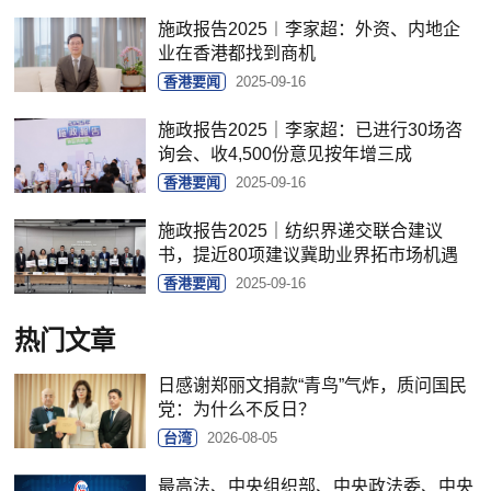
施政报告2025︱李家超：外资、内地企
业在香港都找到商机
香港要闻
2025-09-16
施政报告2025｜李家超：已进行30场咨
询会、收4,500份意见按年增三成
香港要闻
2025-09-16
施政报告2025｜纺织界递交联合建议
书，提近80项建议冀助业界拓市场机遇
香港要闻
2025-09-16
热门文章
日感谢郑丽文捐款“青鸟”气炸，质问国民
党：为什么不反日？
台湾
2026-08-05
最高法、中央组织部、中央政法委、中央