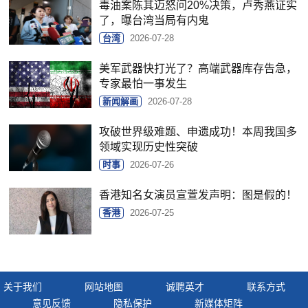
毒油案陈其迈怒问20%决策，卢秀燕证实
了，曝台湾当局有内鬼
台湾
2026-07-28
美军武器快打光了？高端武器库存告急，
专家最怕一事发生
新闻解画
2026-07-28
攻破世界级难题、申遗成功！本周我国多
领域实现历史性突破
时事
2026-07-26
香港知名女演员宣萱发声明：图是假的！
香港
2026-07-25
关于我们
网站地图
诚聘英才
联系方式
意见反馈
隐私保护
新媒体矩阵