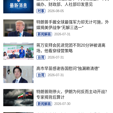
编办、财政部、人社部印发意见
时事
2026-08-05
特朗普手握全球最强军力却无计可施，外
媒揭美伊战争“无解三选一”
新闻解画
2026-07-31
蒋万安拜会民进党团不到20分钟被请离
场，他看穿绿营策略
台湾
2026-07-31
高市早苗感谢各国慰问“独漏赖清德”
台湾
2026-07-31
特朗普刚停火，伊朗为何反而主动开战？
专家揭背后算计
新闻解画
2026-07-30