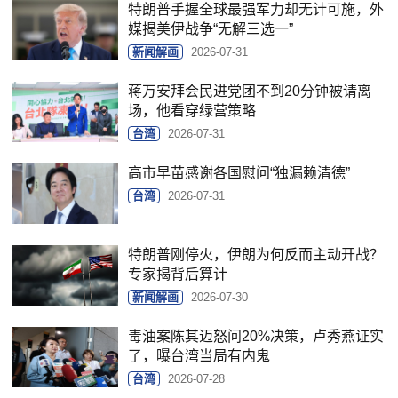
特朗普手握全球最强军力却无计可施，外
媒揭美伊战争“无解三选一”
新闻解画
2026-07-31
蒋万安拜会民进党团不到20分钟被请离
场，他看穿绿营策略
台湾
2026-07-31
高市早苗感谢各国慰问“独漏赖清德”
台湾
2026-07-31
特朗普刚停火，伊朗为何反而主动开战？
专家揭背后算计
新闻解画
2026-07-30
毒油案陈其迈怒问20%决策，卢秀燕证实
了，曝台湾当局有内鬼
台湾
2026-07-28