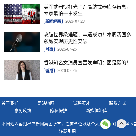
美军武器快打光了？高端武器库存告急，
专家最怕一事发生
新闻解画
2026-07-28
攻破世界级难题、申遗成功！本周我国多
领域实现历史性突破
时事
2026-07-26
香港知名女演员宣萱发声明：图是假的！
香港
2026-07-25
关于我们
网站地图
诚聘英才
联系方式
意见反馈
隐私保护
新媒体矩阵
本网站内容归星岛新闻集团所有，任何单位以及个人未经许可，不得擅
返回
转载引用。