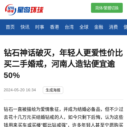
简体/繁體切換
首页
快讯
时事
香港
台湾
全球
金融
消费
钻石神话破灭，年轻人更爱性价比
买二手婚戒，河南人造钻便宜逾
50%
2024-05-20 16:34
生成海报
钻石一直被描绘为爱情象征，并成为结婚必备品，但不少过
去花十几万元买结婚钻戒的人，如今只剩下后悔，认为这些
钱用来买车或买楼“都比钻戒强”，许多年轻人甚至宁愿购买