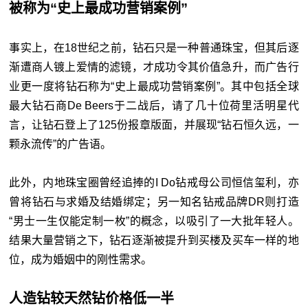
被称为“史上最成功营销案例”
事实上，在18世纪之前，钻石只是一种普通珠宝，但其后逐
渐遭商人镀上爱情的滤镜，才成功令其价值急升，而广告行
业更一度将钻石称为“史上最成功营销案例”。其中包括全球
最大钻石商De Beers于二战后，请了几十位荷里活明星代
言，让钻石登上了125份报章版面，并展现“钻石恒久远，一
颗永流传”的广告语。
此外，内地珠宝圈曾经追捧的I Do钻戒母公司恒信玺利，亦
曾将钻石与求婚及结婚绑定；另一知名钻戒品牌DR则打造
“男士一生仅能定制一枚”的概念，以吸引了一大批年轻人。
结果大量营销之下，钻石逐渐被提升到买楼及买车一样的地
位，成为婚姻中的刚性需求。
人造钻较天然钻价格低一半