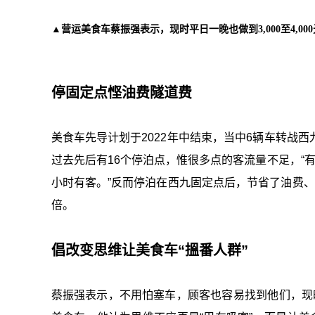
▲营运美食车蔡振强表示，现时平日一晚也做到3,000至4,0
停固定点悭油费隧道费
美食车先导计划于2022年中结束，当中6辆车转战
过去先后有16个停泊点，惟很多点的客流量不足，“
小时有客。”反而停泊在西九固定点后，节省了油费
倍。
倡改变思维让美食车“搵番人群”
蔡振强表示，不用怕塞车，顾客也容易找到他们，现时平