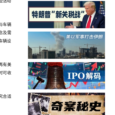
些活动
与车辆
念及需
车辆设
再有美
时可收
究合适