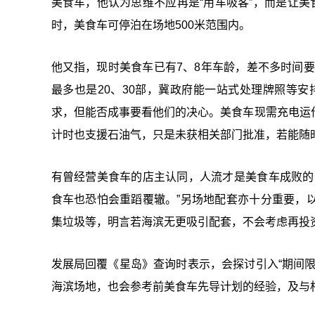
美食车，他认为思维不应再是“用车吸客”，而是让美
时，美食车可停泊在场地500米范围内。
他又指，现时美食车已有7、8年车龄，差不多时间
最多也是20、30部，冀政府能一站式处理牌照等
求，但能否成事要看他们的决心。美食车现需充电运
计时也支援石油气，只是未获相关部门批准，若能随
有曾经营美食车的店主认同，人流才是美食车成败的
食车也恐怕会重蹈覆辙。”另场地配套亦十分重要，
集垃圾等，明言若海滨无更吸引配套，不会考虑再投
发展局回覆《星岛》查询时表示，会探讨引入“期间
海滨场地，也会参考前美食车先导计划的经验，及与