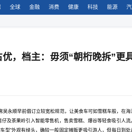
湾
全球
金融
消费
健康
科技
能源
汽
优，档主：毋须“朝桁晚拆”更
席吴永顺早前倡订立较宽松规范，让美食车可如雪糕车般，在海
于湾仔及茶果岭引入智能零售机，售卖雪糕、爆谷等轻食吸引人流
“车型”外观有绰头，确较一般固定摊贩更吸引游人，但每日到处