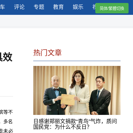
车
评论
专题
教育
娱乐
视频
简体/繁體切換
热门文章
具效
滨等不
日感谢郑丽文捐款“青鸟”气炸，质问
。多名
国民党：为什么不反日？
走未必