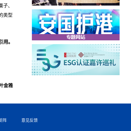
粟子、
的类型
引用。
叶金雅
矩阵
意见反馈