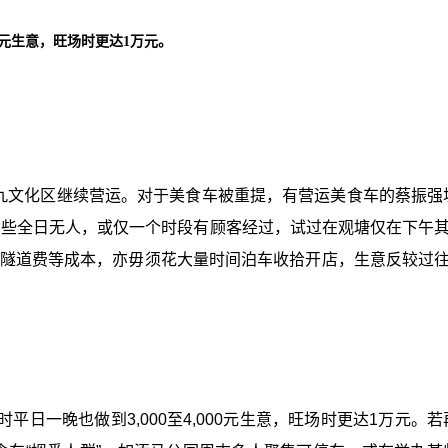
00元生意，旺场时更达1万元。
西九文化区继续营运。对于美食车被重提，有营运美食车的蔡振强
有些全日无人，或仅一个时段有顾客经过，试过在观塘仅在下午其
、隧道费等成本，亦毋须花大量时间泊车收拾开店，生意反较过往
日一晚也做到3,000至4,000元生意，旺场时更达1万元。若