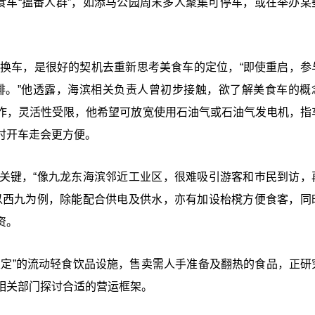
食车“搵番人群”，如添马公园周末多人聚集可停车，或在举办某
要换车，是很好的契机去重新思考美食车的定位，“即使重启，参
安排。”他透露，海滨相关负责人曾初步接触，欲了解美食车的概
作，灵活性受限，他希望可放宽使用石油气或石油气发电机，指
时开车走会更方便。
关键，“像九龙东海滨邻近工业区，很难吸引游客和巿民到访，
以西九为例，除能配合供电及供水，亦有加设枱櫈方便食客，同
资。
限定”的流动轻食饮品设施，售卖需人手准备及翻热的食品，正研
相关部门探讨合适的营运框架。