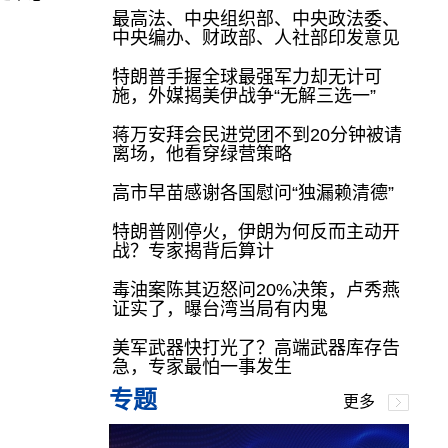
最高法、中央组织部、中央政法委、
中央编办、财政部、人社部印发意见
特朗普手握全球最强军力却无计可
施，外媒揭美伊战争“无解三选一”
蒋万安拜会民进党团不到20分钟被请
离场，他看穿绿营策略
高市早苗感谢各国慰问“独漏赖清德”
特朗普刚停火，伊朗为何反而主动开
战？专家揭背后算计
毒油案陈其迈怒问20%决策，卢秀燕
证实了，曝台湾当局有内鬼
美军武器快打光了？高端武器库存告
急，专家最怕一事发生
专题
更多