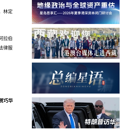
。林定
。
阿拉伯
法律服
贺巧华