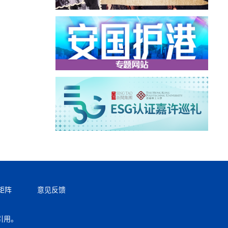
矩阵
意见反馈
引用。
返回顶部