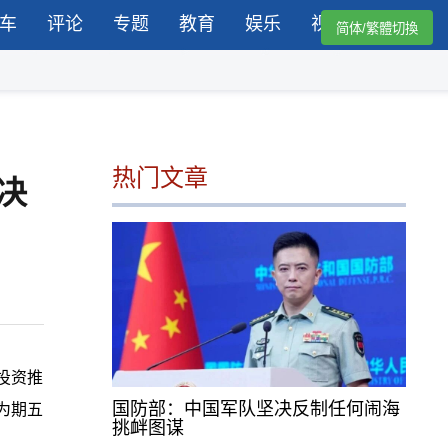
车
评论
专题
教育
娱乐
视频
简体/繁體切換
热门文章
决
投资推
国防部：中国军队坚决反制任何闹海
为期五
挑衅图谋