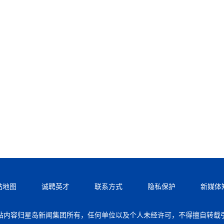
站地图
诚聘英才
联系方式
隐私保护
新媒体
站内容归星岛新闻集团所有，任何单位以及个人未经许可，不得擅自转载