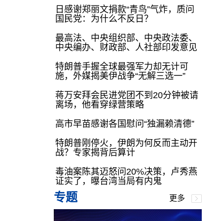
日感谢郑丽文捐款“青鸟”气炸，质问
国民党：为什么不反日？
最高法、中央组织部、中央政法委、
中央编办、财政部、人社部印发意见
特朗普手握全球最强军力却无计可
施，外媒揭美伊战争“无解三选一”
蒋万安拜会民进党团不到20分钟被请
离场，他看穿绿营策略
高市早苗感谢各国慰问“独漏赖清德”
特朗普刚停火，伊朗为何反而主动开
战？专家揭背后算计
毒油案陈其迈怒问20%决策，卢秀燕
证实了，曝台湾当局有内鬼
专题
更多