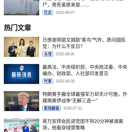
尸，男死者原来是……
社会
2025-08-07
热门文章
日感谢郑丽文捐款“青鸟”气炸，质问国民
党：为什么不反日？
台湾
2026-08-05
最高法、中央组织部、中央政法委、中央
编办、财政部、人社部印发意见
时事
2026-08-05
特朗普手握全球最强军力却无计可施，外
媒揭美伊战争“无解三选一”
新闻解画
2026-07-31
蒋万安拜会民进党团不到20分钟被请离
场，他看穿绿营策略