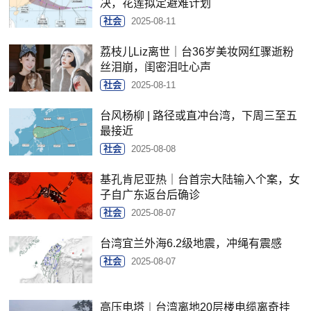
决，花莲拟定避难计划
社会
2025-08-11
荔枝儿Liz离世｜台36岁美妆网红骤逝粉
丝泪崩，闺密泪吐心声
社会
2025-08-11
台风杨柳 | 路径或直冲台湾，下周三至五
最接近
社会
2025-08-08
基孔肯尼亚热｜台首宗大陆输入个案，女
子自广东返台后确诊
社会
2025-08-07
台湾宜兰外海6.2级地震，冲绳有震感
社会
2025-08-07
高压电塔︱台湾离地20层楼电缆离奇挂