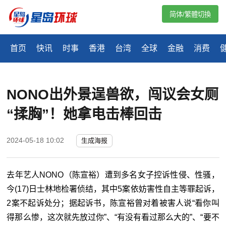
简体/繁體切換
首页
快讯
时事
香港
台湾
全球
金融
消费
NONO出外景逞兽欲，闯议会女厕
“揉胸”！她拿电击棒回击
2024-05-18 10:02
生成海报
去年艺人NONO（陈宣裕）遭到多名女子控诉性侵、性骚，
今(17)日士林地检署侦结，其中5案依妨害性自主等罪起诉，
2案不起诉处分；据起诉书，陈宣裕曾对着被害人说“看你叫
得那么惨，这次就先放过你”、“有没有看过那么大的”、“要不