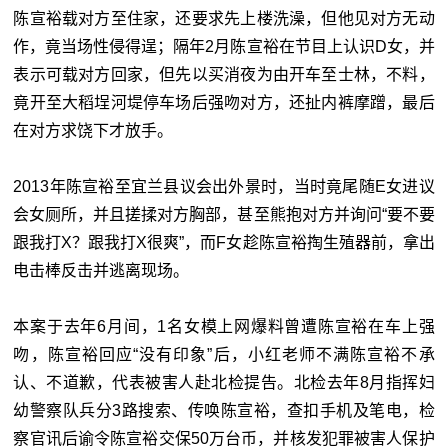
陈宣裕载对方至住家，还要求先上楼洗澡，但他见对方无动
作，竟当场性侵得逞；隔年2月陈宣裕在节目上认识D女，并
表示可载对方回家，但先以买消夜为由开车至士林，不料，
竟开至大稻埕河堤停车场后强吻对方，还扯内裤摩蹭，最后
在对方求饶下才放手。
2013年陈宣裕至宜兰县议会出外景时，当时竟尾随E女进议
会女厕所，并且搓揉对方胸部，甚至熊抱对方并询问“要不要
跟我打X？跟我打X很爽”，而F女趁陈宣裕掏生殖器前，拿出
电击棒反击并逃离现场。
本案于去年6月间，1名女模上网爆料曾遭陈宣裕在车上强
吻，陈宣裕回应“没有印象”后，小红老师不满陈宣裕不承
认、不道歉，代表被害人赴北检提告。北检去年8月指挥妇
幼警察队兵分3路搜索、传唤陈宣裕，查扣手机及笔电，检
察官讯后谕令陈宣裕交保50万台币，并核发犯罪被害人保护