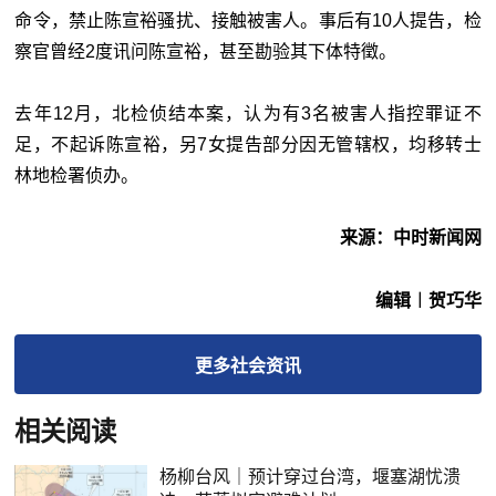
命令，禁止陈宣裕骚扰、接触被害人。事后有10人提告，检
察官曾经2度讯问陈宣裕，甚至勘验其下体特徵。
去年12月，北检侦结本案，认为有3名被害人指控罪证不
足，不起诉陈宣裕，另7女提告部分因无管辖权，均移转士
林地检署侦办。
来源：中时新闻网
编辑︱贺巧华
更多
社会
资讯
相关阅读
杨柳台风｜预计穿过台湾，堰塞湖忧溃