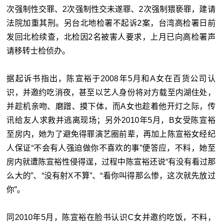
次强制性交罪、2次强制性交未遂罪、2次强制猥亵罪，建请
法院加重其刑。另台北地检署不起诉2案，台湾高检署日前
发回北检续查，北检因2名被害人要求，上月已向高检署声
请移转士检侦办。
据起诉书指出，陈宣裕于2008年5月和A女在百货公司认
识，并邀约吃消夜，甚至以艺人身份将对方载至内湖住处，
并趁机亲吻、磨蹭、摸下体，而A女也趁着他开灯之际，传
讯给友人求救并逃离现场；另外2010年5月，B女受陈宣裕
至房内，她为了避免得罪演艺圈前辈，再加上陈宣裕女经纪
人保证“不会有人强迫做你不喜欢的事”便答应，不料，她至
房内就遭陈宣裕性侵得逞，过程中陈宣裕还说“有没有看过那
么大的”、“没有射X不算”、“看你叫得那么惨，这次就先放过
你”。
同2010年5月，陈宣裕在脸书认识C女并邀约吃饭，不料，