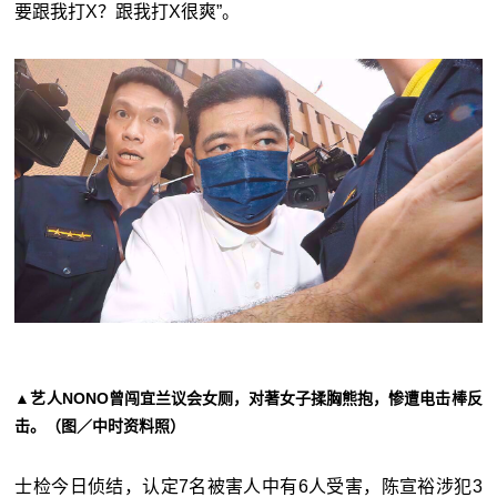
要跟我打X？跟我打X很爽”。
▲艺人NONO曾闯宜兰议会女厕，对著女子揉胸熊抱，惨遭电击棒反
击。（图／中时资料照）
士检今日侦结，认定7名被害人中有6人受害，陈宣裕涉犯3