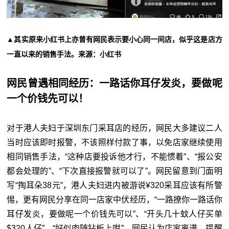
▲其实原来小红书上亦曾有网民表示要小心同一间店，似乎这是店方
一直以来的销售手法。来源：小红书
网民曾遇相同经历：一路话你耳仔发炎，要做呢
一个价钱先可以！
对于港人夫妇于深圳东门采耳店的经历，网民大多建议二人
当时应该即时报警，不该照样付款了事，以免店家继续使用
相同销售手法，“这种店要投诉他才行，不能惯着”、“报公安
都会处理的”、“下次直接报警就可以了”。网民留意到门面明
写“掏耳朵38元”，港人夫妇进内被游说¥320采耳应该有所警
惕，更有网民分享在同一店家中伏经历，“一路撩你一路话你
耳仔发炎，要做呢一个价钱先可以”、“开头几十蚊人仔买单
$320人仔”、“好似肉随钻板上咁”。网民认为店家离谱，提醒