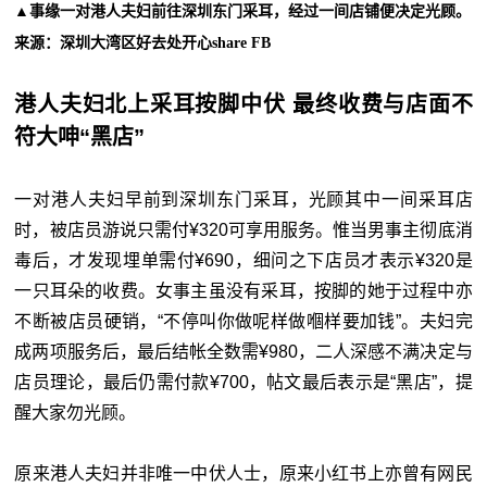
▲事缘一对港人夫妇前往深圳东门采耳，经过一间店铺便决定光顾。
来源：深圳大湾区好去处开心share FB
港人夫妇北上采耳按脚中伏 最终收费与店面不
符大呻“黑店”
一对港人夫妇早前到深圳东门采耳，光顾其中一间采耳店
时，被店员游说只需付¥320可享用服务。惟当男事主彻底消
毒后，才发现埋单需付¥690，细问之下店员才表示¥320是
一只耳朵的收费。女事主虽没有采耳，按脚的她于过程中亦
不断被店员硬销，“不停叫你做呢样做嗰样要加钱”。夫妇完
成两项服务后，最后结帐全数需¥980，二人深感不满决定与
店员理论，最后仍需付款¥700，帖文最后表示是“黑店”，提
醒大家勿光顾。
原来港人夫妇并非唯一中伏人士，原来小红书上亦曾有网民