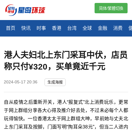
简体/繁體切換
首页
快讯
时事
香港
台湾
全球
金融
消费
港人夫妇北上东门采耳中伏，店员
称只付¥320，买单竟近千元
2024-05-17 20:36
生成海报
自从疫情之后重新开关，港人“报复式”北上消费玩乐，更常
于网上群组分享各大心得及推介好去处，不过未必每个人都
玩得愉快。一位香港太太于网上群组大呻，早前她与丈夫北
上东门采耳及按脚，门面写明“掏耳朵38元”，但当二人进内