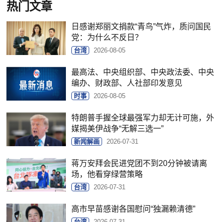
热门文章
日感谢郑丽文捐款“青鸟”气炸，质问国民
党：为什么不反日？
台湾
2026-08-05
最高法、中央组织部、中央政法委、中央
编办、财政部、人社部印发意见
时事
2026-08-05
特朗普手握全球最强军力却无计可施，外
媒揭美伊战争“无解三选一”
新闻解画
2026-07-31
蒋万安拜会民进党团不到20分钟被请离
场，他看穿绿营策略
台湾
2026-07-31
高市早苗感谢各国慰问“独漏赖清德”
台湾
2026-07-31