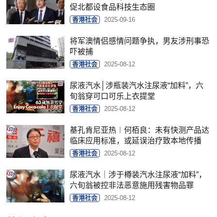
促北都设食品科技生态圈
香港社会
2025-09-16
将军澳情侣感情问题争执，男友涉刑事恐
吓被捕
香港社会
2025-08-12
尿液汽水│涉瓶装汽水注尿液“加料”，六
旬翁穿可口可乐上衣提堂
香港社会
2025-08-12
基孔肯尼亚热︱何栢良：未有快测产品达
临床应用标准，或延误治疗致本地传播
香港社会
2025-08-12
尿液汽水｜涉于樽装汽水注尿液“加料”，
六旬翁被控非法恶意施用残害物品罪
香港社会
2025-08-12