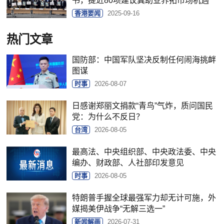
书，提近80项建议冀助业界拓市场机遇
香港要闻
2025-09-16
热门文章
国防部：中国军队坚决反制任何闹海挑衅
图谋
时事
2026-08-07
日感谢郑丽文捐款“青鸟”气炸，质问国民
党：为什么不反日？
台湾
2026-08-05
最高法、中央组织部、中央政法委、中央
编办、财政部、人社部印发意见
时事
2026-08-05
特朗普手握全球最强军力却无计可施，外
媒揭美伊战争“无解三选一”
新闻解画
2026-07-31