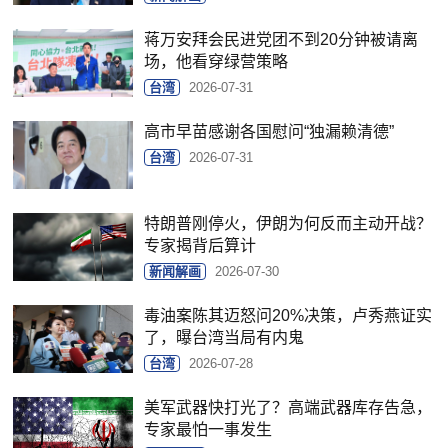
蒋万安拜会民进党团不到20分钟被请离
场，他看穿绿营策略
台湾
2026-07-31
高市早苗感谢各国慰问“独漏赖清德”
台湾
2026-07-31
特朗普刚停火，伊朗为何反而主动开战？
专家揭背后算计
新闻解画
2026-07-30
毒油案陈其迈怒问20%决策，卢秀燕证实
了，曝台湾当局有内鬼
台湾
2026-07-28
美军武器快打光了？高端武器库存告急，
专家最怕一事发生