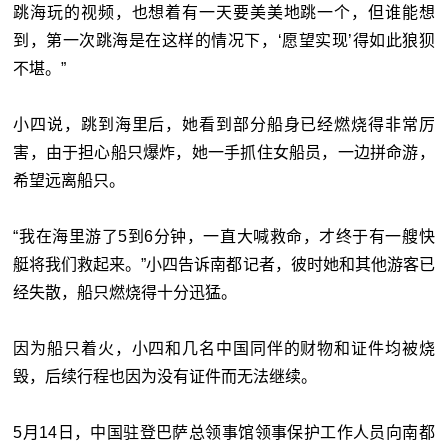
跳海玩的视频，也想着有一天要美美地跳一个，但谁能想
到，第一次跳海是在这样的情况下，‘愿望实现’得如此狼狈
不堪。”
小四说，跳到海里后，她看到部分船身已经燃烧得非常厉
害，由于担心船只爆炸，她一手抓住女船员，一边拼命游，
希望远离船只。
“我在海里游了5到6分钟，一直大喊救命，才终于有一艘快
艇将我们救起来。”小四告诉南都记者，彼时她和其他游客已
经失散，船只燃烧得十分迅猛。
因为船只着火，小四和几名中国同伴的财物和证件均被烧
毁，后续行程也因为没有证件而无法继续。
5月14日，中国驻登巴萨总领事馆领事保护工作人员向南都