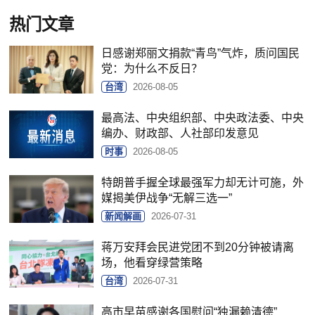
热门文章
日感谢郑丽文捐款“青鸟”气炸，质问国民
党：为什么不反日？
台湾
2026-08-05
最高法、中央组织部、中央政法委、中央
编办、财政部、人社部印发意见
时事
2026-08-05
特朗普手握全球最强军力却无计可施，外
媒揭美伊战争“无解三选一”
新闻解画
2026-07-31
蒋万安拜会民进党团不到20分钟被请离
场，他看穿绿营策略
台湾
2026-07-31
高市早苗感谢各国慰问“独漏赖清德”