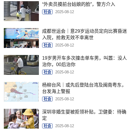
“外卖员摸前台姑娘的脸”，警方介入
社会
2025-08-12
成都世运会｜意29岁运动员定向比赛昏迷
入院，抢救无效不幸离世
社会
2025-08-12
19岁男开车多次撞击单车男，叫嚣：没人
治你，00后治你
社会
2025-08-12
杨柳台风｜或先后登陆台湾及闽南粤东，
台发海上警报
社会
2025-08-12
深圳非婚生婴被拒领补贴，卫健委：待确
定
社会
2025-08-12