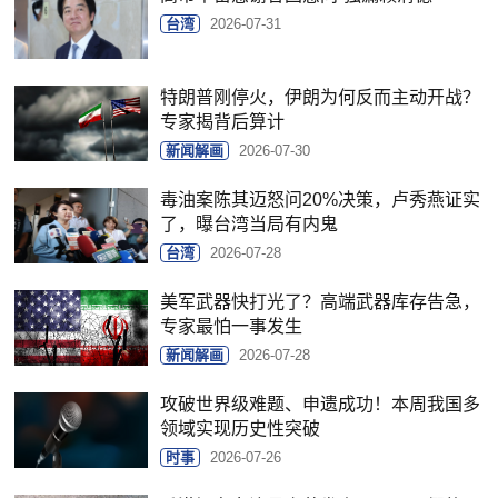
台湾
2026-07-31
特朗普刚停火，伊朗为何反而主动开战？
专家揭背后算计
新闻解画
2026-07-30
毒油案陈其迈怒问20%决策，卢秀燕证实
了，曝台湾当局有内鬼
台湾
2026-07-28
美军武器快打光了？高端武器库存告急，
专家最怕一事发生
新闻解画
2026-07-28
攻破世界级难题、申遗成功！本周我国多
领域实现历史性突破
时事
2026-07-26