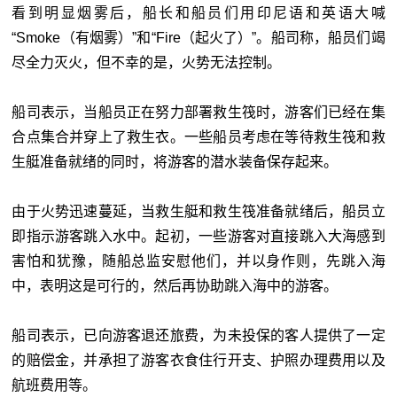
看到明显烟雾后，船长和船员们用印尼语和英语大喊
“Smoke（有烟雾）”和“Fire（起火了）”。船司称，船员们竭
尽全力灭火，但不幸的是，火势无法控制。
船司表示，当船员正在努力部署救生筏时，游客们已经在集
合点集合并穿上了救生衣。一些船员考虑在等待救生筏和救
生艇准备就绪的同时，将游客的潜水装备保存起来。
由于火势迅速蔓延，当救生艇和救生筏准备就绪后，船员立
即指示游客跳入水中。起初，一些游客对直接跳入大海感到
害怕和犹豫，随船总监安慰他们，并以身作则，先跳入海
中，表明这是可行的，然后再协助跳入海中的游客。
船司表示，已向游客退还旅费，为未投保的客人提供了一定
的赔偿金，并承担了游客衣食住行开支、护照办理费用以及
航班费用等。