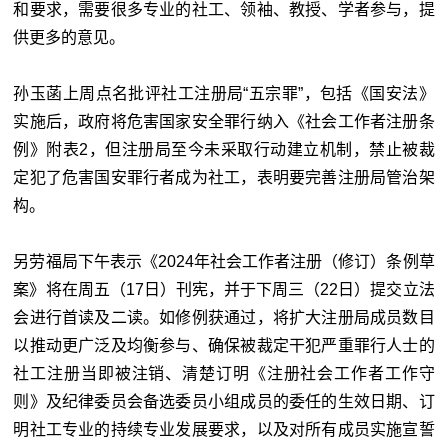
和要求，需要很多专业的社工、领袖、教授、学者参与，提
供更多的意见。
孙玉菡上周点名批评社工注册局“五宗罪”，包括《国安法》
实施后，政府将危害国家安全罪行纳入《社会工作者注册条
例》附表2，但注册局至今未采取行动建立机制，禁止被裁
定犯了危害国安罪行者成为社工，表明要完善注册局管治架
构。
另劳福局下午表示《2024年社会工作者注册（修订）条例草
案》将在周五（17日）刊宪，并于下周三（22日）提交立法
会进行首读及二读。如修例获通过，将扩大注册局成员数目
以推动更广泛及均衡参与、确保被裁定干犯严重罪行人士的
社工注册当即被注销、清楚订明《注册社会工作者工作守
则》及纪律委员会备选委员小组成员的委任的生效日期、订
明社工专业的持续专业发展要求，以及对所有成员实施宣誓