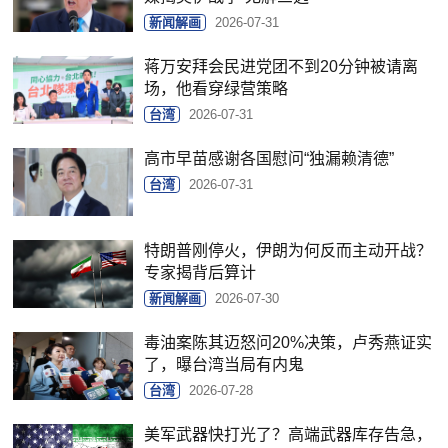
新闻解画
2026-07-31
蒋万安拜会民进党团不到20分钟被请离
场，他看穿绿营策略
台湾
2026-07-31
高市早苗感谢各国慰问“独漏赖清德”
台湾
2026-07-31
特朗普刚停火，伊朗为何反而主动开战？
专家揭背后算计
新闻解画
2026-07-30
毒油案陈其迈怒问20%决策，卢秀燕证实
了，曝台湾当局有内鬼
台湾
2026-07-28
美军武器快打光了？高端武器库存告急，