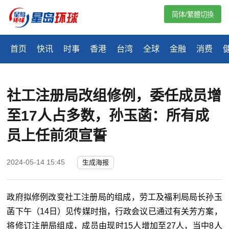
简体/繁體切換
首页
快讯
时事
香港
台湾
全球
金融
消费
社工注册局改组修例，委任成员增
至17人占多数，孙玉菡：所有成
员上任前须宣誓
2024-05-14 15:45
生成海报
政府拟修例改变社工注册局的组成，劳工及福利局局长孙玉
菡下午（
14
日）见传媒时指，行政会议已通过有关芳方案，
将修订注册局组成，成员由现时
15
人增加至
27
人，当中
8
人