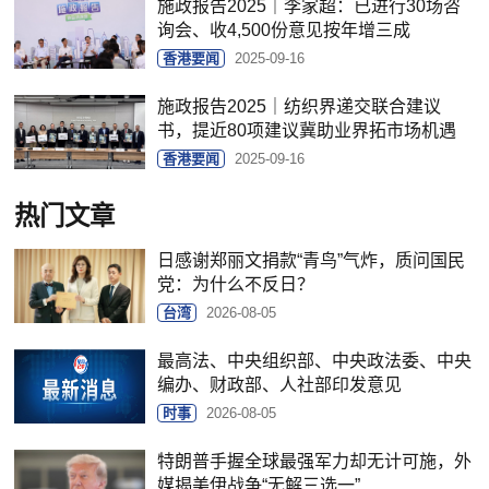
施政报告2025｜李家超：已进行30场咨
询会、收4,500份意见按年增三成
香港要闻
2025-09-16
施政报告2025｜纺织界递交联合建议
书，提近80项建议冀助业界拓市场机遇
香港要闻
2025-09-16
热门文章
日感谢郑丽文捐款“青鸟”气炸，质问国民
党：为什么不反日？
台湾
2026-08-05
最高法、中央组织部、中央政法委、中央
编办、财政部、人社部印发意见
时事
2026-08-05
特朗普手握全球最强军力却无计可施，外
媒揭美伊战争“无解三选一”