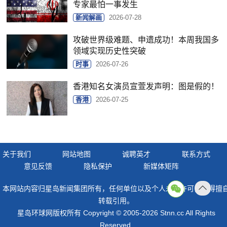
专家最怕一事发生
新闻解画
2026-07-28
攻破世界级难题、申遗成功！本周我国多
领域实现历史性突破
时事
2026-07-26
香港知名女演员宣萱发声明：图是假的！
香港
2026-07-25
关于我们
网站地图
诚聘英才
联系方式
意见反馈
隐私保护
新媒体矩阵
本网站内容归星岛新闻集团所有，任何单位以及个人未经许可，不得擅
返回
转载引用。
顶部
星岛环球网版权所有 Copyright © 2005-2026 Stnn.cc All Rights
Reserved.