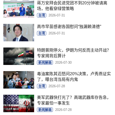
蒋万安拜会民进党团不到20分钟被请离
场，他看穿绿营策略
台湾
2026-07-31
高市早苗感谢各国慰问“独漏赖清德”
台湾
2026-07-31
特朗普刚停火，伊朗为何反而主动开战？
专家揭背后算计
新闻解画
2026-07-30
毒油案陈其迈怒问20%决策，卢秀燕证实
了，曝台湾当局有内鬼
台湾
2026-07-28
美军武器快打光了？高端武器库存告急，
专家最怕一事发生
新闻解画
2026-07-28