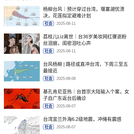
杨柳台风｜预计穿过台湾，堰塞湖忧溃
决，花莲拟定避难计划
社会
2025-08-11
荔枝儿Liz离世｜台36岁美妆网红骤逝粉
丝泪崩，闺密泪吐心声
社会
2025-08-11
台风杨柳 | 路径或直冲台湾，下周三至五
最接近
社会
2025-08-08
基孔肯尼亚热｜台首宗大陆输入个案，女
子自广东返台后确诊
社会
2025-08-07
台湾宜兰外海6.2级地震，冲绳有震感
社会
2025-08-07