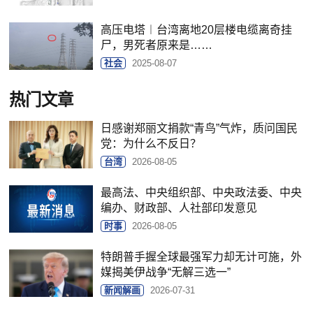
高压电塔︱台湾离地20层楼电缆离奇挂
尸，男死者原来是……
社会
2025-08-07
热门文章
日感谢郑丽文捐款“青鸟”气炸，质问国民
党：为什么不反日？
台湾
2026-08-05
最高法、中央组织部、中央政法委、中央
编办、财政部、人社部印发意见
时事
2026-08-05
特朗普手握全球最强军力却无计可施，外
媒揭美伊战争“无解三选一”
新闻解画
2026-07-31