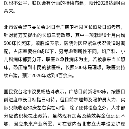
医也不公平，联医会有计画的持续布建，预计2026达到4百
余床。
北市议会警卫委员会14日至广慈卫福园区长照及日照考察，
针对蒋万安提出的长照三箭政策，其中一项就是6个月内增
500床长照床，萧胜煌表示，医院为因应紧急状况做适时调
配，占床率要在8成以下，另考虑到属性不同，妇产科、小
儿科病床都要分开，联医以急性病床为主，若被拿来当长照
床，恐压缩到市民的就医权，长照500床是理想，联医会持
续布建，预计2026年达到4百余床。
国民党台北市议员杨植斗表示，广慈目前新增93床，按照目
前进度市长目标指日可待，但目前护理师及照护员人力，实
际只能收治30床左右实在可惜，除了硬体设备之外，人才部
分应该积极提出政策，虽然现有加薪及绩效奖金但远远不
够，因应未来产业所需，可在辖内台北市立大学设立护理