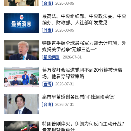
台湾
2026-08-05
最高法、中央组织部、中央政法委、中央
编办、财政部、人社部印发意见
时事
2026-08-05
特朗普手握全球最强军力却无计可施，外
媒揭美伊战争“无解三选一”
新闻解画
2026-07-31
蒋万安拜会民进党团不到20分钟被请离
场，他看穿绿营策略
台湾
2026-07-31
高市早苗感谢各国慰问“独漏赖清德”
台湾
2026-07-31
特朗普刚停火，伊朗为何反而主动开战？
专家揭背后算计