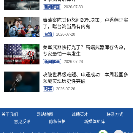
新闻解画
2026-07-30
毒油案陈其迈怒问20%决策，卢秀燕证实
了，曝台湾当局有内鬼
台湾
2026-07-28
美军武器快打光了？高端武器库存告急，
专家最怕一事发生
新闻解画
2026-07-28
攻破世界级难题、申遗成功！本周我国多
领域实现历史性突破
时事
2026-07-26
关于我们
网站地图
诚聘英才
联系方式
意见反馈
隐私保护
新媒体矩阵