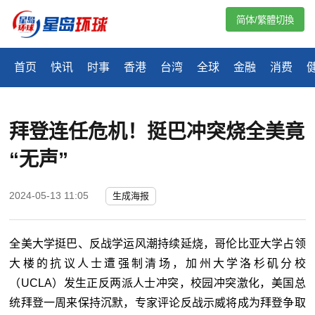
简体/繁體切換
首页
快讯
时事
香港
台湾
全球
金融
消费
拜登连任危机！挺巴冲突烧全美竟
“无声”
2024-05-13 11:05
生成海报
全美大学挺巴、反战学运风潮持续延烧，哥伦比亚大学占领
大楼的抗议人士遭强制清场，加州大学洛杉矶分校
（
UCLA
）发生正反两派人士冲突，校园冲突激化，美国总
统拜登一周来保持沉默，专家评论反战示威将成为拜登争取