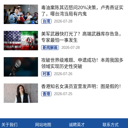
毒油案陈其迈怒问20%决策，卢秀燕证实
了，曝台湾当局有内鬼
台湾
2026-07-28
美军武器快打光了？高端武器库存告急，
专家最怕一事发生
新闻解画
2026-07-28
攻破世界级难题、申遗成功！本周我国多
领域实现历史性突破
时事
2026-07-26
香港知名女演员宣萱发声明：图是假的！
香港
2026-07-25
关于我们
网站地图
诚聘英才
联系方式