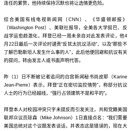
连任的累赘，他持续保持沉默也将让选情更危险。
综合美国有线电视新闻网（CNN）、《华盛顿邮报》
（Washington Post）、美联社报导，全美各大学挺巴、反
战学运愈趋激化，拜登已经一周未亲自对此发表评论，他4
月22日最后一次评论时谴责“反犹太抗议活动”、以及“那些不
了解巴勒斯坦人发生什么事的人”，此后他便回避和抗议有关
的提问，转由发言人或书面声明代答。
昨（1）日不断被记者追问的白宫新闻秘书尚皮耶（Karine
Jean-Pierre）表示，拜登“正在密切监控情势”，称部分抗议
人士的行为已经越线，“强行占领建筑不是和平的”。
拜登本人对校园冲突只字未提反而引发关注，共和党籍美国
联邦众议员琼森（Mike Johnson）1日直接点名：“我们需要
美国总统对这个议题发表谈话，并表态这是错误的，现在大