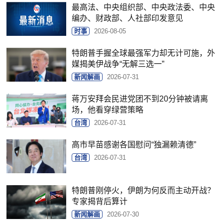
最高法、中央组织部、中央政法委、中央
编办、财政部、人社部印发意见
时事
2026-08-05
特朗普手握全球最强军力却无计可施，外
媒揭美伊战争“无解三选一”
新闻解画
2026-07-31
蒋万安拜会民进党团不到20分钟被请离
场，他看穿绿营策略
台湾
2026-07-31
高市早苗感谢各国慰问“独漏赖清德”
台湾
2026-07-31
特朗普刚停火，伊朗为何反而主动开战？
专家揭背后算计
新闻解画
2026-07-30