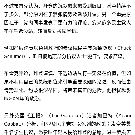
不过布雷克认为，拜登的沉默愈来愈受到瞩目，甚至持续不
了多久，部分原因在于紧张情势及动荡升温，另一个重要原
因在于，党内同事发表了更有力的评论，愈来愈多民主党人
不在乎选边站，转而反对校园学运。
例如严厉谴责以色列政府的参议院民主党领袖舒默（Chuck
Schumer），昨日便炮轰部分抗议人士“犯罪”，要求严惩。
布雷克评论，拜登谨慎、不选边站具有一定潜在价值，但如
果不利用自己的总统职位来引导重要议题的论述，反而任由
情势恶化、纷歧根深蒂固，将带来真正的危险，他担忧恐影
响2024年的政治。
另外英国《卫报》（The Gaurdian）记者加巴特（Adam
Gabbatt）分析，拜登及民主党对以色列的政策引发全美数
千名学生抗议，恐影响年轻人投给拜登的意愿，进一步损害