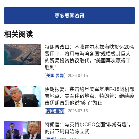
更多
要闻
资讯
相关阅读
特朗普改口：不收霍尔木兹海峡货运20%
费用了，将用与海湾各国“规模极其巨大”
的贸易投资协议取代，“美国再次赢得了
胜利”
美国-要闻
2026-07-15
伊朗报复：袭击约旦美军基地F-18战机部
署地点、美军住宿地点，特朗普：继续袭
击伊朗直到他说“够了”为止
美国-要闻
2026-07-15
特朗普：与英特尔CEO会面“非常有趣”，
阁员下周再晤陈立武