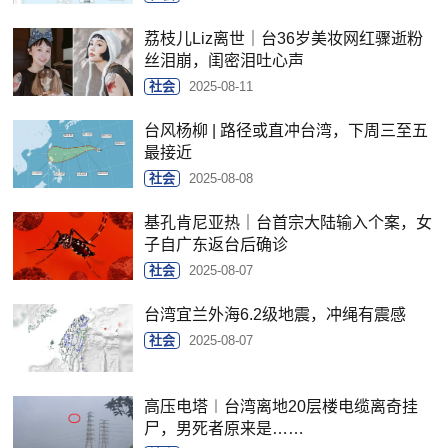
荔枝儿Liz离世｜台36岁美妆网红骤逝粉
丝泪崩，闺密泪吐心声
社会
2025-08-11
台风杨柳 | 路径或直冲台湾，下周三至五
最接近
社会
2025-08-08
基孔肯尼亚热｜台首宗大陆输入个案，女
子自广东返台后确诊
社会
2025-08-07
台湾宜兰外海6.2级地震，冲绳有震感
社会
2025-08-07
高压电塔︱台湾离地20层楼电缆离奇挂
尸，男死者原来是……