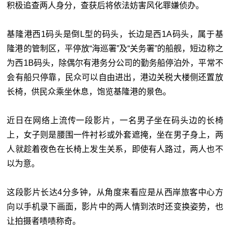
积极追查两人身分，查获后将依法妨害风化罪嫌侦办。
基隆港西1码头是倒L型的码头，长边是西1A码头，属于基
隆港的管制区，平停放“海巡署
”
及“关务署
”
的船舰，短边称之
为西1B码头，除偶尔有港务分公司的勤务船停泊外，平常不
会有船只停靠，民众可以自由进出，港边关税大楼侧还置放
长椅，供民众乘坐休息，饱览基隆港的景色。
近日在网络上流传一段影片，一名男子坐在码头边的长椅
上，女子则是腰围一件衬衫或外套遮掩，坐在男子身上，两
人就趁着夜色在长椅上发生关系，即使有人路过，两人也不
以为意。
这段影片长达4分多钟，从角度来看应是从西岸旅客中心方
向以手机录下画面，影片中的两人情到浓时还变换姿势，也
让拍摄者啧啧称奇。