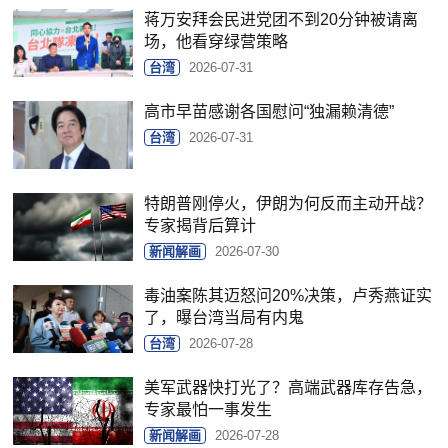
蒋万安拜会民进党团不到20分钟被请离
场，他看穿绿营策略
台湾
2026-07-31
高市早苗感谢各国慰问“独漏赖清德”
台湾
2026-07-31
特朗普刚停火，伊朗为何反而主动开战？
专家揭背后算计
新闻解画
2026-07-30
毒油案陈其迈怒问20%决策，卢秀燕证实
了，曝台湾当局有内鬼
台湾
2026-07-28
美军武器快打光了？高端武器库存告急，
专家最怕一事发生
新闻解画
2026-07-28