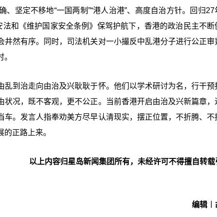
、坚定不移地“一国两制”“港人治港”、高度自治方针。回归27
国安法和《维护国家安全条例》保驾护航下，香港的政治民主不断
会井然有序。同时，司法机关对一小撮反中乱港分子进行公正审
时。
由乱到治走向由治及兴耿耿于怀。他们以学术研讨为名，行干预
由状况，既不客观，更不公正。当前香港开启由治及兴新篇章，
当车。发言人指奉劝美方尽早认清现实，摆正位置，不折腾、不
展的正路上来。
以上内容归星岛新闻集团所有，未经许可不得擅自转载
编辑︱