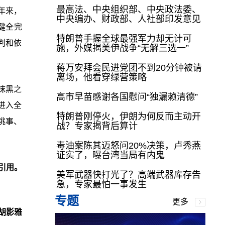
最高法、中央组织部、中央政法委、
年来，
中央编办、财政部、人社部印发意见
健全完
特朗普手握全球最强军力却无计可
判和依
施，外媒揭美伊战争“无解三选一”
蒋万安拜会民进党团不到20分钟被请
离场，他看穿绿营策略
抹黑之
高市早苗感谢各国慰问“独漏赖清德”
进入全
特朗普刚停火，伊朗为何反而主动开
挑事、
战？专家揭背后算计
毒油案陈其迈怒问20%决策，卢秀燕
证实了，曝台湾当局有内鬼
引用。
美军武器快打光了？高端武器库存告
急，专家最怕一事发生
专题
更多
胡影雅