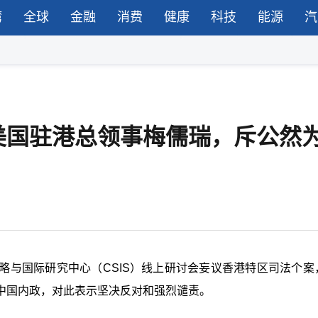
湾
全球
金融
消费
健康
科技
能源
汽
美国驻港总领事梅儒瑞，斥公然
略与国际研究中心（CSIS）线上研讨会妄议香港特区司法个案
中国内政，对此表示坚决反对和强烈谴责。