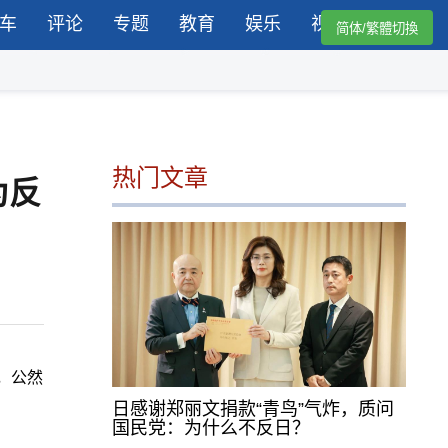
车
评论
专题
教育
娱乐
视频
简体/繁體切換
热门文章
为反
，公然
日感谢郑丽文捐款“青鸟”气炸，质问
国民党：为什么不反日？