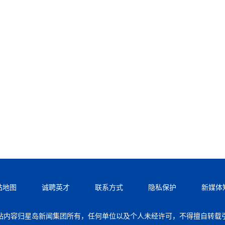
站地图
诚聘英才
联系方式
隐私保护
新媒体
站内容归星岛新闻集团所有，任何单位以及个人未经许可，不得擅自转载