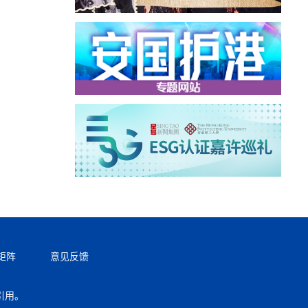
矩阵
意见反馈
引用。
返回顶部