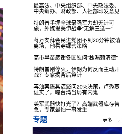
最高法、中央组织部、中央政法委、
中央编办、财政部、人社部印发意见
特朗普手握全球最强军力却无计可
施，外媒揭美伊战争“无解三选一”
蒋万安拜会民进党团不到20分钟被请
离场，他看穿绿营策略
高市早苗感谢各国慰问“独漏赖清德”
特朗普刚停火，伊朗为何反而主动开
战？专家揭背后算计
毒油案陈其迈怒问20%决策，卢秀燕
证实了，曝台湾当局有内鬼
美军武器快打光了？高端武器库存告
急，专家最怕一事发生
专题
更多