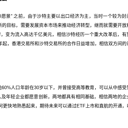
在“2030愿景” 之前，由于沙特主要以出口经济为主，当时一个较为
有新的目标，需要发展资本市场来推动经济转型，继而就需要开放
的零，变为流入高达千亿美元，相信沙特经历一个重大改革后，有
从去年起，香港交易所和沙特交易所的合作日益增加，相信双方间的
逾60%人口年龄在30岁以下，并曾接受高等教育，可以从中感受
人及年轻企业都愿意创新，两地都具有相同基础，相信两地的企
何更快地熟悉起来，期待未来可以通过ETF上市和直航的开通，
。