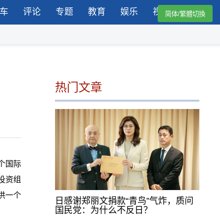
车
评论
专题
教育
娱乐
视频
简体/繁體切換
热门文章
个国际
投资组
供一个
日感谢郑丽文捐款“青鸟”气炸，质问
国民党：为什么不反日？