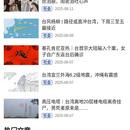
丝泪崩，闺密泪吐心声
社会
2025-08-11
台风杨柳 | 路径或直冲台湾，下周三至五
最接近
社会
2025-08-08
基孔肯尼亚热｜台首宗大陆输入个案，女
子自广东返台后确诊
社会
2025-08-07
台湾宜兰外海6.2级地震，冲绳有震感
社会
2025-08-07
高压电塔︱台湾离地20层楼电缆离奇挂
尸，男死者原来是……
社会
2025-08-07