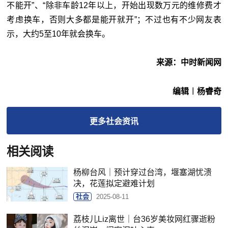
不能开”、“除非车龄12年以上，开始出现数万元的维修费才
考虑换车，否则大多都是能开就开”；不过也有不少网友表
示，大约5至10年就会换车。
来源：中时新闻网
编辑︱杨睿奇
更多
社会
资讯
相关阅读
杨柳台风｜预计穿过台湾，堰塞湖忧溃
决，花莲拟定避难计划
社会
2025-08-11
荔枝儿Liz离世｜台36岁美妆网红骤逝粉