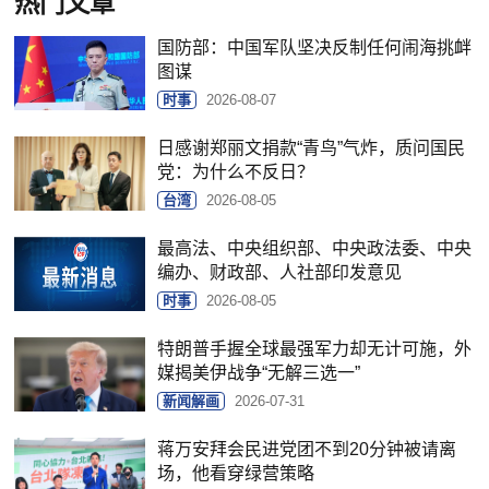
热门文章
国防部：中国军队坚决反制任何闹海挑衅
图谋
时事
2026-08-07
日感谢郑丽文捐款“青鸟”气炸，质问国民
党：为什么不反日？
台湾
2026-08-05
最高法、中央组织部、中央政法委、中央
编办、财政部、人社部印发意见
时事
2026-08-05
特朗普手握全球最强军力却无计可施，外
媒揭美伊战争“无解三选一”
新闻解画
2026-07-31
蒋万安拜会民进党团不到20分钟被请离
场，他看穿绿营策略