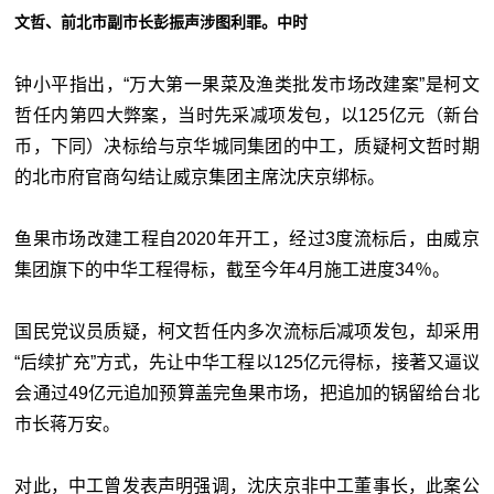
文哲、前北市副市长彭振声涉图利罪。中时
钟小平指出，“万大第一果菜及渔类批发市场改建案”是柯文
哲任内第四大弊案，当时先采减项发包，以125亿元（新台
币，下同）决标给与京华城同集团的中工，质疑柯文哲时期
的北市府官商勾结让威京集团主席沈庆京绑标。
鱼果市场改建工程自2020年开工，经过3度流标后，由威京
集团旗下的中华工程得标，截至今年4月施工进度34％。
国民党议员质疑，柯文哲任内多次流标后减项发包，却采用
“后续扩充”方式，先让中华工程以125亿元得标，接著又逼议
会通过49亿元追加预算盖完鱼果市场，把追加的锅留给台北
市长蒋万安。
对此，中工曾发表声明强调，沈庆京非中工董事长，此案公