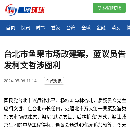
简体/繁體切換
首页
快讯
时事
香港
台湾
全球
金融
消费
台北市鱼果市场改建案，蓝议员告
发柯文哲涉图利
2024-05-09 11:14
生成海报
国民党台北市议员钟小平、杨植斗与林杏儿，质疑民众党主
席柯文哲，在台北市长任内，处理北市万大第一果菜及渔类
批发市场改建案，疑以“减项发包、后续扩充”方式，疑让威
京集团的中华工程得标，逼议会通过49亿元追加预算，今天