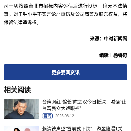
司一切按照台北市招标内容评估后进行投标，绝无不法情
事。对于钟小平不实言论严重伤及公司商誉及股东权益，将
保留法律追诉权。
来源：中时新闻网
编辑︱杨睿奇
更多
要闻
资讯
相关阅读
台湾网红“馆长”陈之汉今日抵深，喊话“让
台湾民众大饱眼福”
要闻
2025-08-12
赖清德声望“雪崩式下跌”，游盈隆曝1关