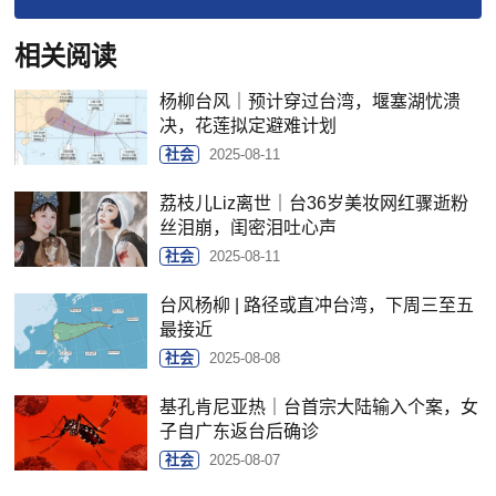
相关阅读
杨柳台风｜预计穿过台湾，堰塞湖忧溃
决，花莲拟定避难计划
社会
2025-08-11
荔枝儿Liz离世｜台36岁美妆网红骤逝粉
丝泪崩，闺密泪吐心声
社会
2025-08-11
台风杨柳 | 路径或直冲台湾，下周三至五
最接近
社会
2025-08-08
基孔肯尼亚热｜台首宗大陆输入个案，女
子自广东返台后确诊
社会
2025-08-07