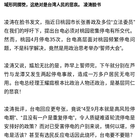
域形同掷筊，这绝对是台湾人民的悲哀。 凌涛脸书
凌涛在脸书发文，指近日桃园市长张善政及多位“立法委员”
在我们的呼吁下，提出台电必须对桃园密集停电有所交代。
然而，桃园4月停电35次，台电高层面对桃园频繁停电问
题，不是科学解决，竟然是用政治思考举办“誓师大会”。
凌涛又说，尴尬无比的是，昨早上誓师完，下午就分别在芦
竹与龙潭又发生两起停电事故，造成一万多户居民无电可
用。台电总经理王耀庭根本比政治人物还政治，是基层同仁
的悲哀！
凌涛批评，台电回应更夸张，竟说“4至9月本就是高风险停
电期”、“且没有一户是重复停电”，令人质疑难道轮流停电是
安排好的政策？而对已受害停电的户别来说，情何以堪，停
电是活该？甚至有选民反应电话因此烧坏，台电要不要赔？