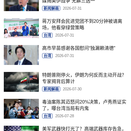
媒揭美伊战争“无解三选一”
新闻解画
2026-07-31
蒋万安拜会民进党团不到20分钟被请离
场，他看穿绿营策略
台湾
2026-07-31
高市早苗感谢各国慰问“独漏赖清德”
台湾
2026-07-31
特朗普刚停火，伊朗为何反而主动开战？
专家揭背后算计
新闻解画
2026-07-30
毒油案陈其迈怒问20%决策，卢秀燕证实
了，曝台湾当局有内鬼
台湾
2026-07-28
美军武器快打光了？高端武器库存告急，