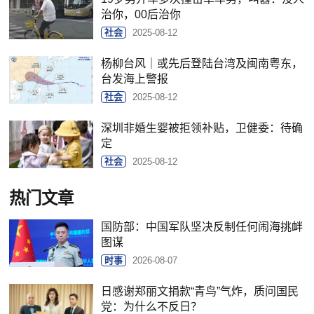
治你，00后治你
社会
2025-08-12
杨柳台风｜或先后登陆台湾及闽南粤东，
台发海上警报
社会
2025-08-12
深圳非婚生婴被拒领补贴，卫健委：待确
定
社会
2025-08-12
热门文章
国防部：中国军队坚决反制任何闹海挑衅
图谋
时事
2026-08-07
日感谢郑丽文捐款“青鸟”气炸，质问国民
党：为什么不反日？