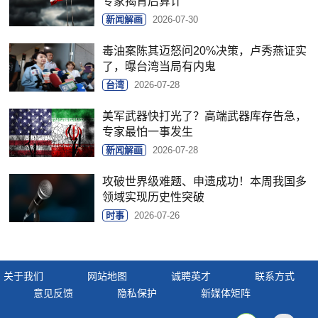
专家揭背后算计
新闻解画
2026-07-30
毒油案陈其迈怒问20%决策，卢秀燕证实
了，曝台湾当局有内鬼
台湾
2026-07-28
美军武器快打光了？高端武器库存告急，
专家最怕一事发生
新闻解画
2026-07-28
攻破世界级难题、申遗成功！本周我国多
领域实现历史性突破
时事
2026-07-26
关于我们
网站地图
诚聘英才
联系方式
意见反馈
隐私保护
新媒体矩阵