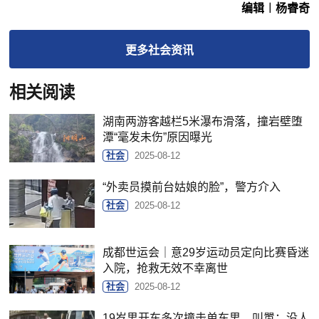
编辑︱杨睿奇
更多
社会
资讯
相关阅读
湖南两游客越栏5米瀑布滑落，撞岩壁堕
潭“毫发未伤”原因曝光
社会
2025-08-12
“外卖员摸前台姑娘的脸”，警方介入
社会
2025-08-12
成都世运会｜意29岁运动员定向比赛昏迷
入院，抢救无效不幸离世
社会
2025-08-12
19岁男开车多次撞击单车男，叫嚣：没人