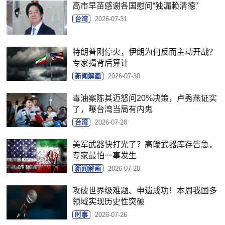
高市早苗感谢各国慰问“独漏赖清德”
台湾
2026-07-31
特朗普刚停火，伊朗为何反而主动开战？
专家揭背后算计
新闻解画
2026-07-30
毒油案陈其迈怒问20%决策，卢秀燕证实
了，曝台湾当局有内鬼
台湾
2026-07-28
美军武器快打光了？高端武器库存告急，
专家最怕一事发生
新闻解画
2026-07-28
攻破世界级难题、申遗成功！本周我国多
领域实现历史性突破
时事
2026-07-26