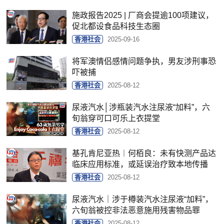
施政报告2025 | 厂商会提逾100项建议，
促北都设食品科技生态圈
香港社会
2025-09-16
将军澳情侣感情问题争执，男友涉刑事恐
吓被捕
香港社会
2025-08-12
尿液汽水│涉瓶装汽水注尿液“加料”，六
旬翁穿可口可乐上衣提堂
香港社会
2025-08-12
基孔肯尼亚热︱何栢良：未有快测产品达
临床应用标准，或延误治疗致本地传播
香港社会
2025-08-12
尿液汽水｜涉于樽装汽水注尿液“加料”，
六旬翁被控非法恶意施用残害物品罪
香港社会
2025-08-12