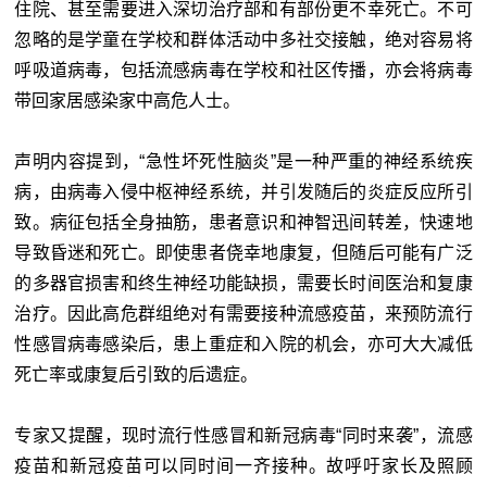
住院、甚至需要进入深切治疗部和有部份更不幸死亡。不可
忽略的是学童在学校和群体活动中多社交接触，绝对容易将
呼吸道病毒，包括流感病毒在学校和社区传播，亦会将病毒
带回家居感染家中高危人士。
声明内容提到，“急性坏死性脑炎”是一种严重的神经系统疾
病，由病毒入侵中枢神经系统，并引发随后的炎症反应所引
致。病征包括全身抽筋，患者意识和神智迅间转差，快速地
导致昏迷和死亡。即使患者侥幸地康复，但随后可能有广泛
的多器官损害和终生神经功能缺损，需要长时间医治和复康
治疗。因此高危群组绝对有需要接种流感疫苗，来预防流行
性感冒病毒感染后，患上重症和入院的机会，亦可大大减低
死亡率或康复后引致的后遗症。
专家又提醒，现时流行性感冒和新冠病毒“同时来袭”，流感
疫苗和新冠疫苗可以同时间一齐接种。故呼吁家长及照顾