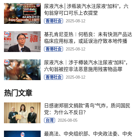
尿液汽水│涉瓶装汽水注尿液“加料”，六
旬翁穿可口可乐上衣提堂
香港社会
2025-08-12
基孔肯尼亚热︱何栢良：未有快测产品达
临床应用标准，或延误治疗致本地传播
香港社会
2025-08-12
尿液汽水｜涉于樽装汽水注尿液“加料”，
六旬翁被控非法恶意施用残害物品罪
香港社会
2025-08-12
热门文章
日感谢郑丽文捐款“青鸟”气炸，质问国民
党：为什么不反日？
台湾
2026-08-05
最高法、中央组织部、中央政法委、中央