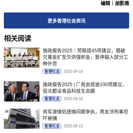
编辑︱胡影雅
更多
香港社会
资讯
相关阅读
施政报告2025｜劳联提45项建议，倡破
欠基金扩至欠供强积金，暂停输入部分工
种外劳
香港社会
2025-09-16
施政报告2025 | 厂商会提逾100项建议，
促北都设食品科技生态圈
香港社会
2025-09-16
将军澳情侣感情问题争执，男友涉刑事恐
吓被捕
香港社会
2025-08-12