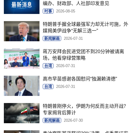
编办、财政部、人社部印发意见
时事
2026-08-05
特朗普手握全球最强军力却无计可施，外
媒揭美伊战争“无解三选一”
新闻解画
2026-07-31
蒋万安拜会民进党团不到20分钟被请离
场，他看穿绿营策略
台湾
2026-07-31
高市早苗感谢各国慰问“独漏赖清德”
台湾
2026-07-31
特朗普刚停火，伊朗为何反而主动开战？
专家揭背后算计
新闻解画
2026-07-30