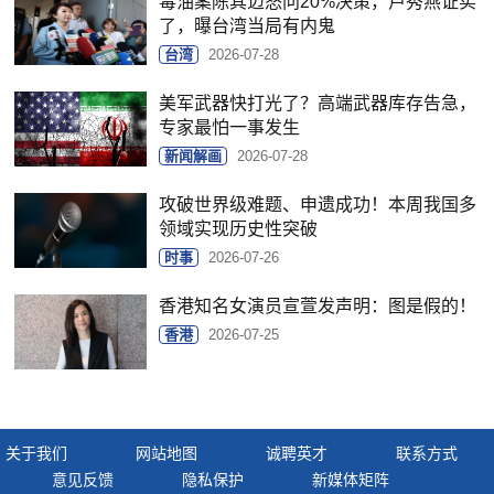
毒油案陈其迈怒问20%决策，卢秀燕证实
了，曝台湾当局有内鬼
台湾
2026-07-28
美军武器快打光了？高端武器库存告急，
专家最怕一事发生
新闻解画
2026-07-28
攻破世界级难题、申遗成功！本周我国多
领域实现历史性突破
时事
2026-07-26
香港知名女演员宣萱发声明：图是假的！
香港
2026-07-25
关于我们
网站地图
诚聘英才
联系方式
意见反馈
隐私保护
新媒体矩阵