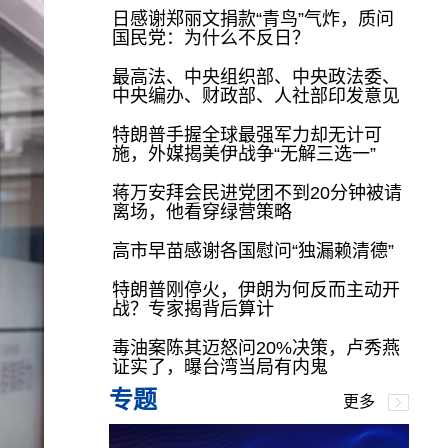
日感谢郑丽文捐款“青鸟”气炸，质问
国民党：为什么不反日？
最高法、中央组织部、中央政法委、
中央编办、财政部、人社部印发意见
特朗普手握全球最强军力却无计可
施，外媒揭美伊战争“无解三选一”
蒋万安拜会民进党团不到20分钟被请
离场，他看穿绿营策略
高市早苗感谢各国慰问“独漏赖清德”
特朗普刚停火，伊朗为何反而主动开
战？专家揭背后算计
毒油案陈其迈怒问20%决策，卢秀燕
证实了，曝台湾当局有内鬼
专题
更多