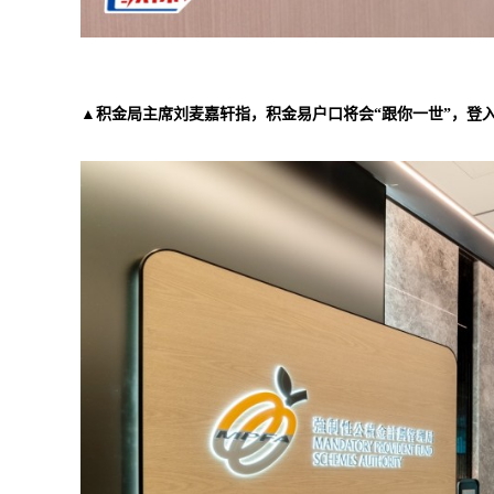
▲积金局主席刘麦嘉轩指，积金易户口将会“跟你一世”，登