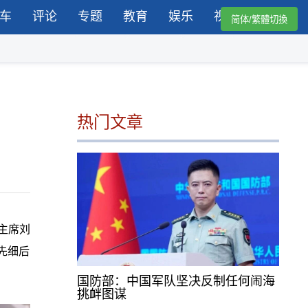
车
评论
专题
教育
娱乐
视频
简体/繁體切換
热门文章
局主席刘
先细后
国防部：中国军队坚决反制任何闹海
挑衅图谋