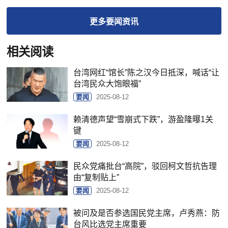
更多
要闻
资讯
相关阅读
台湾网红“馆长”陈之汉今日抵深，喊话“让
台湾民众大饱眼福”
要闻
2025-08-12
赖清德声望“雪崩式下跌”，游盈隆曝1关
键
要闻
2025-08-12
民众党痛批台“高院”，驳回柯文哲抗告理
由“复制贴上”
要闻
2025-08-12
被问及是否参选国民党主席，卢秀燕：防
台风比选党主席重要