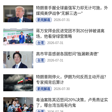
特朗普手握全球最强军力却无计可施，外
媒揭美伊战争“无解三选一”
新闻解画
2026-07-31
蒋万安拜会民进党团不到20分钟被请离
场，他看穿绿营策略
台湾
2026-07-31
高市早苗感谢各国慰问“独漏赖清德”
台湾
2026-07-31
特朗普刚停火，伊朗为何反而主动开战？
专家揭背后算计
新闻解画
2026-07-30
毒油案陈其迈怒问20%决策，卢秀燕证实
了，曝台湾当局有内鬼
台湾
2026-07-28