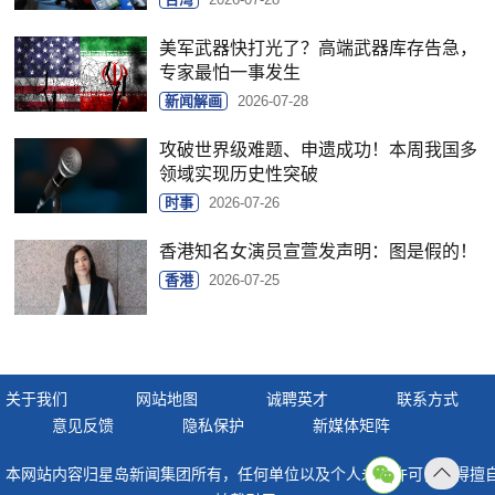
美军武器快打光了？高端武器库存告急，
专家最怕一事发生
新闻解画
2026-07-28
攻破世界级难题、申遗成功！本周我国多
领域实现历史性突破
时事
2026-07-26
香港知名女演员宣萱发声明：图是假的！
香港
2026-07-25
关于我们
网站地图
诚聘英才
联系方式
意见反馈
隐私保护
新媒体矩阵
本网站内容归星岛新闻集团所有，任何单位以及个人未经许可，不得擅