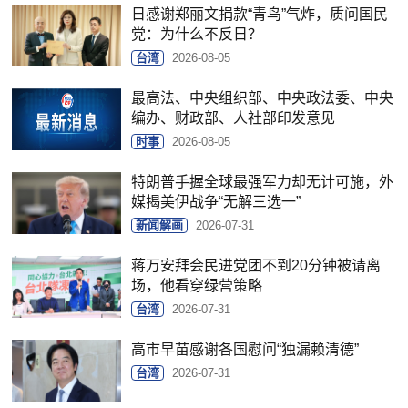
日感谢郑丽文捐款“青鸟”气炸，质问国民
党：为什么不反日？
台湾
2026-08-05
最高法、中央组织部、中央政法委、中央
编办、财政部、人社部印发意见
时事
2026-08-05
特朗普手握全球最强军力却无计可施，外
媒揭美伊战争“无解三选一”
新闻解画
2026-07-31
蒋万安拜会民进党团不到20分钟被请离
场，他看穿绿营策略
台湾
2026-07-31
高市早苗感谢各国慰问“独漏赖清德”
台湾
2026-07-31