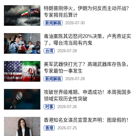
特朗普刚停火，伊朗为何反而主动开战？
专家揭背后算计
新闻解画
2026-07-30
毒油案陈其迈怒问20%决策，卢秀燕证实
了，曝台湾当局有内鬼
台湾
2026-07-28
美军武器快打光了？高端武器库存告急，
专家最怕一事发生
新闻解画
2026-07-28
攻破世界级难题、申遗成功！本周我国多
领域实现历史性突破
时事
2026-07-26
香港知名女演员宣萱发声明：图是假的！
香港
2026-07-25