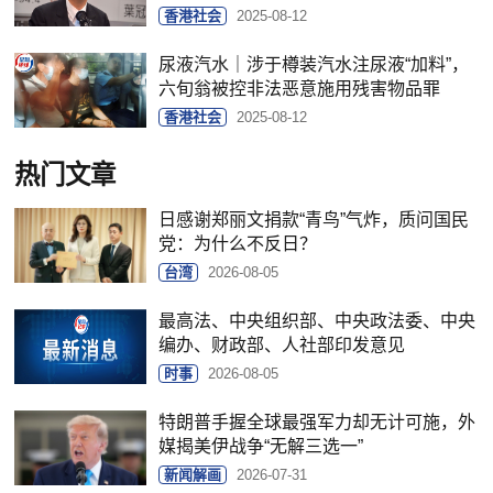
香港社会
2025-08-12
尿液汽水｜涉于樽装汽水注尿液“加料”，
六旬翁被控非法恶意施用残害物品罪
香港社会
2025-08-12
热门文章
日感谢郑丽文捐款“青鸟”气炸，质问国民
党：为什么不反日？
台湾
2026-08-05
最高法、中央组织部、中央政法委、中央
编办、财政部、人社部印发意见
时事
2026-08-05
特朗普手握全球最强军力却无计可施，外
媒揭美伊战争“无解三选一”
新闻解画
2026-07-31