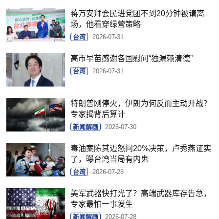
蒋万安拜会民进党团不到20分钟被请离
场，他看穿绿营策略
台湾
2026-07-31
高市早苗感谢各国慰问“独漏赖清德”
台湾
2026-07-31
特朗普刚停火，伊朗为何反而主动开战？
专家揭背后算计
新闻解画
2026-07-30
毒油案陈其迈怒问20%决策，卢秀燕证实
了，曝台湾当局有内鬼
台湾
2026-07-28
美军武器快打光了？高端武器库存告急，
专家最怕一事发生
新闻解画
2026-07-28