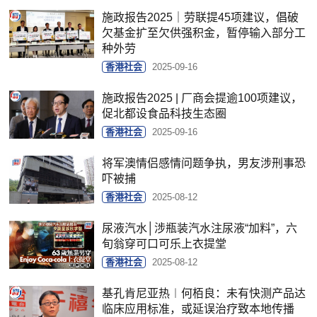
施政报告2025｜劳联提45项建议，倡破
欠基金扩至欠供强积金，暂停输入部分工
种外劳
香港社会
2025-09-16
施政报告2025 | 厂商会提逾100项建议，
促北都设食品科技生态圈
香港社会
2025-09-16
将军澳情侣感情问题争执，男友涉刑事恐
吓被捕
香港社会
2025-08-12
尿液汽水│涉瓶装汽水注尿液“加料”，六
旬翁穿可口可乐上衣提堂
香港社会
2025-08-12
基孔肯尼亚热︱何栢良：未有快测产品达
临床应用标准，或延误治疗致本地传播