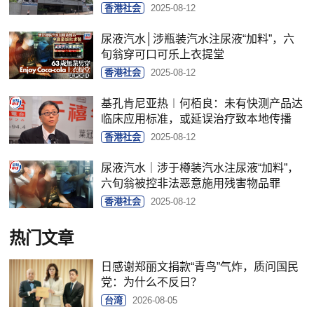
香港社会
2025-08-12
尿液汽水│涉瓶装汽水注尿液“加料”，六
旬翁穿可口可乐上衣提堂
香港社会
2025-08-12
基孔肯尼亚热︱何栢良：未有快测产品达
临床应用标准，或延误治疗致本地传播
香港社会
2025-08-12
尿液汽水｜涉于樽装汽水注尿液“加料”，
六旬翁被控非法恶意施用残害物品罪
香港社会
2025-08-12
热门文章
日感谢郑丽文捐款“青鸟”气炸，质问国民
党：为什么不反日？
台湾
2026-08-05