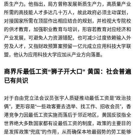
质生产力。他指出，局方曾称发展新质生产力，高质量产业
所需的高技能人才多达几十万人，故此政府必须主动谋划，
对接国家所需在顶层作出相应结合的规划，并检视大专院校
的供才教育，加强职业教育与培训，形容若教育对应经济和
产业发展，可避免人力资源错配，也可减少过度依赖输入外
劳及人才，又指财政预算案预留一亿元成立应用科技大学联
盟，他认为应用科技大学应加从产业方向落墨。
商界斥最低工资“狮子开大口” 黄国：社会普遍
已有共识
对于自由党立法会议员张宇人质疑推动最低工资是“政治技
俩”，更形容是“一些政客要去选举、找工作、招收会员”，香
港竞争力因最低工资实施而落后于邻近地区，黄国反驳指全
世界绝大多数国家都有设最低工资的制度，政策的主要目的
是发挥政策“兜底”的作用，从而确保本地最弱势的劳工能够