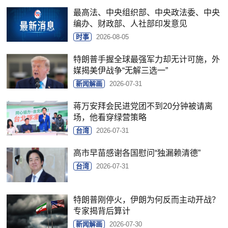
最高法、中央组织部、中央政法委、中央
编办、财政部、人社部印发意见
时事
2026-08-05
特朗普手握全球最强军力却无计可施，外
媒揭美伊战争“无解三选一”
新闻解画
2026-07-31
蒋万安拜会民进党团不到20分钟被请离
场，他看穿绿营策略
台湾
2026-07-31
高市早苗感谢各国慰问“独漏赖清德”
台湾
2026-07-31
特朗普刚停火，伊朗为何反而主动开战？
专家揭背后算计
新闻解画
2026-07-30