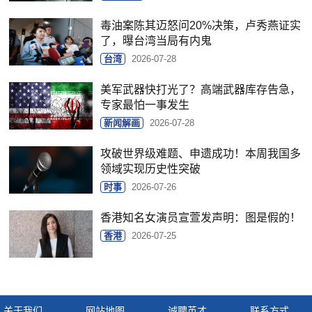
毒油案陈其迈怒问20%决策，卢秀燕证实
了，曝台湾当局有内鬼
台湾
2026-07-28
美军武器快打光了？高端武器库存告急，
专家最怕一事发生
新闻解画
2026-07-28
攻破世界级难题、申遗成功！本周我国多
领域实现历史性突破
时事
2026-07-26
香港知名女演员宣萱发声明：图是假的！
香港
2026-07-25
关于我们
网站地图
诚聘英才
联系方式