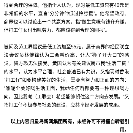
得到合理的保障。他指个人认为，现时最低工资只有40元是
非常低的水平，直言“分分钟仲低过拎综援”。他希望政府、
商界也可以讨论出一个共赢方案，指“做生意嘅有钱齐齐赚，
但打工仔女付出嘅劳力，都应该得到合理的回报”。
被问及劳工界提议最低工资加至55元，属于商界的经民联立
法会议员林健锋认为工会叫价高，让人“狮子开大口”的感
觉，资方恐无法接受。黄国认为有关建议属市民“生活工资 ”
的水平，认为水平合理，社会普遍已有共识，又指现时香港
“打工仔”如要构建美好的生活，需要有努力和正面的方向：
“喺呢个美好嘅生活里面，我哋任何嘢都要有一种理想嘅方
向，因此我哋（工联会）希望能够朝住这个方向去发展。”又
指打工仔积极参与社会的建设，应共享经济发展的成果。
以上内容归星岛新闻集团所有，未经许可不得擅自转载引
用。