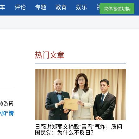
车
评论
专题
教育
娱乐
视频
简体/繁體切換
热门文章
旅游资
加“情
日感谢郑丽文捐款“青鸟”气炸，质问
国民党：为什么不反日？