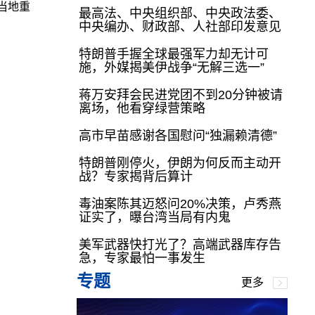
当地重
最高法、中央组织部、中央政法委、
中央编办、财政部、人社部印发意见
特朗普手握全球最强军力却无计可
施，外媒揭美伊战争“无解三选一”
蒋万安拜会民进党团不到20分钟被请
离场，他看穿绿营策略
高市早苗感谢各国慰问“独漏赖清德”
特朗普刚停火，伊朗为何反而主动开
战？专家揭背后算计
毒油案陈其迈怒问20%决策，卢秀燕
证实了，曝台湾当局有内鬼
美军武器快打光了？高端武器库存告
急，专家最怕一事发生
专题
更多