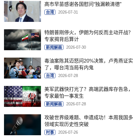
高市早苗感谢各国慰问“独漏赖清德”
台湾
2026-07-31
特朗普刚停火，伊朗为何反而主动开战？
专家揭背后算计
新闻解画
2026-07-30
毒油案陈其迈怒问20%决策，卢秀燕证实
了，曝台湾当局有内鬼
台湾
2026-07-28
美军武器快打光了？高端武器库存告急，
专家最怕一事发生
新闻解画
2026-07-28
攻破世界级难题、申遗成功！本周我国多
领域实现历史性突破
时事
2026-07-26