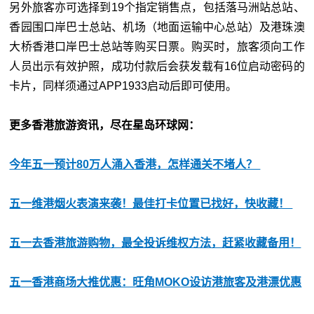
另外旅客亦可选择到19个指定销售点，包括落马洲站总站、
香园围口岸巴士总站、机场（地面运输中心总站）及港珠澳
大桥香港口岸巴士总站等购买日票。购买时，旅客须向工作
人员出示有效护照，成功付款后会获发载有16位启动密码的
卡片，同样须通过APP1933启动后即可使用。
更多香港旅游资讯，尽在星岛环球网：
今年五一预计80万人涌入香港，怎样通关不堵人？
五一维港烟火表演来袭！最佳打卡位置已找好，快收藏！
五一去香港旅游购物，最全投诉维权方法，赶紧收藏备用！
五一香港商场大推优惠：旺角MOKO设访港旅客及港漂优惠