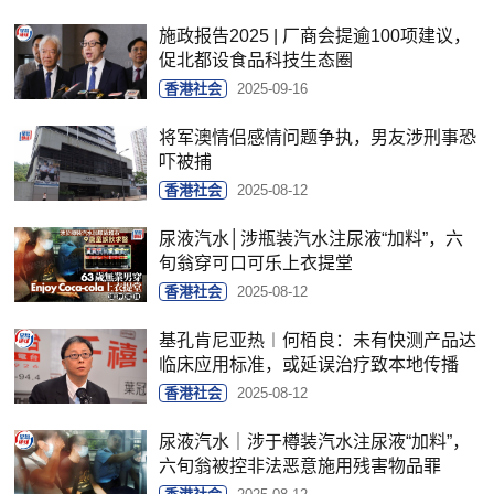
施政报告2025 | 厂商会提逾100项建议，
促北都设食品科技生态圈
香港社会
2025-09-16
将军澳情侣感情问题争执，男友涉刑事恐
吓被捕
香港社会
2025-08-12
尿液汽水│涉瓶装汽水注尿液“加料”，六
旬翁穿可口可乐上衣提堂
香港社会
2025-08-12
基孔肯尼亚热︱何栢良：未有快测产品达
临床应用标准，或延误治疗致本地传播
香港社会
2025-08-12
尿液汽水｜涉于樽装汽水注尿液“加料”，
六旬翁被控非法恶意施用残害物品罪