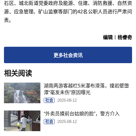
石区、城北街道党委政府及能源、住建、消防救援、自然资
源、应急管理、矿山监察等部门的42名公职人员进行严肃问
责。
编辑︱杨睿奇
更多
社会
资讯
相关阅读
湖南两游客越栏5米瀑布滑落，撞岩壁堕
潭“毫发未伤”原因曝光
社会
2025-08-12
“外卖员摸前台姑娘的脸”，警方介入
社会
2025-08-12