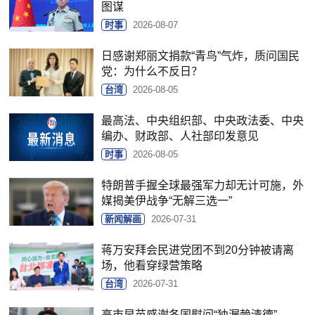
图谋
时事
2026-08-07
日感谢郑丽文捐款“青鸟”气炸，质问国民
党：为什么不反日？
台湾
2026-08-05
最高法、中央组织部、中央政法委、中央
编办、财政部、人社部印发意见
时事
2026-08-05
特朗普手握全球最强军力却无计可施，外
媒揭美伊战争“无解三选一”
新闻解画
2026-07-31
蒋万安拜会民进党团不到20分钟被请离
场，他看穿绿营策略
台湾
2026-07-31
高市早苗感谢各国慰问“独漏赖清德”