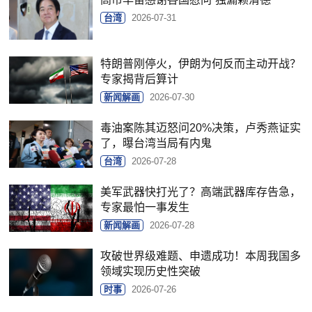
台湾
2026-07-31
特朗普刚停火，伊朗为何反而主动开战？
专家揭背后算计
新闻解画
2026-07-30
毒油案陈其迈怒问20%决策，卢秀燕证实
了，曝台湾当局有内鬼
台湾
2026-07-28
美军武器快打光了？高端武器库存告急，
专家最怕一事发生
新闻解画
2026-07-28
攻破世界级难题、申遗成功！本周我国多
领域实现历史性突破
时事
2026-07-26