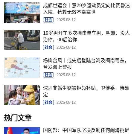
成都世运会｜意29岁运动员定向比赛昏迷
入院，抢救无效不幸离世
社会
2025-08-12
19岁男开车多次撞击单车男，叫嚣：没人
治你，00后治你
社会
2025-08-12
杨柳台风｜或先后登陆台湾及闽南粤东，
台发海上警报
社会
2025-08-12
深圳非婚生婴被拒领补贴，卫健委：待确
定
社会
2025-08-12
热门文章
国防部：中国军队坚决反制任何闹海挑衅