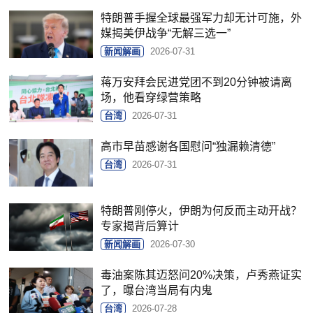
特朗普手握全球最强军力却无计可施，外
媒揭美伊战争“无解三选一”
新闻解画
2026-07-31
蒋万安拜会民进党团不到20分钟被请离
场，他看穿绿营策略
台湾
2026-07-31
高市早苗感谢各国慰问“独漏赖清德”
台湾
2026-07-31
特朗普刚停火，伊朗为何反而主动开战？
专家揭背后算计
新闻解画
2026-07-30
毒油案陈其迈怒问20%决策，卢秀燕证实
了，曝台湾当局有内鬼
台湾
2026-07-28