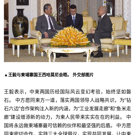
▲王毅与柬埔寨国王西哈莫尼会晤。 外交部图片
王毅表示，中柬两国历经国际风云变幻考验，始终坚如磐
石。 中方愿同柬方一道，落实两国领导人战略共识，为“钻
石六边”合作架构注入新的内涵，为“工业发展走廊”和“鱼米走
廊”建设增添新的动力，为柬人民带来实实在在的利益。 中
国将永远做柬埔寨最可信赖的伙伴和最坚强的后盾。 中方愿
同柬密切合作，实践三大全球倡议，实现共同发展，让中柬