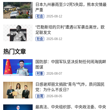
日本九州暴雨至少2死5失踪，熊本灾情最
严重
社会
2025-08-12
“巴勒斯坦的贝利”遭遇以军袭击离世，欧
足联发文
社会
2025-08-12
热门文章
国防部：中国军队坚决反制任何闹海挑衅
图谋
时事
2026-08-07
日感谢郑丽文捐款“青鸟”气炸，质问国民
党：为什么不反日？
台湾
2026-08-05
最高法、中央组织部、中央政法委、中央