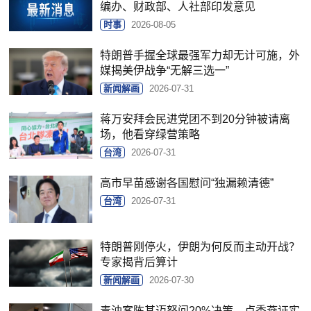
编办、财政部、人社部印发意见
时事
2026-08-05
特朗普手握全球最强军力却无计可施，外
媒揭美伊战争“无解三选一”
新闻解画
2026-07-31
蒋万安拜会民进党团不到20分钟被请离
场，他看穿绿营策略
台湾
2026-07-31
高市早苗感谢各国慰问“独漏赖清德”
台湾
2026-07-31
特朗普刚停火，伊朗为何反而主动开战？
专家揭背后算计
新闻解画
2026-07-30
毒油案陈其迈怒问20%决策，卢秀燕证实