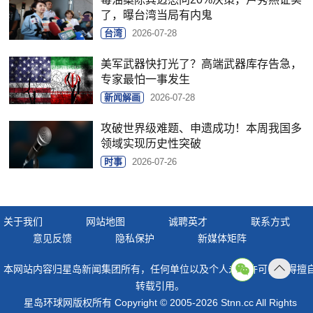
了，曝台湾当局有内鬼
台湾
2026-07-28
美军武器快打光了？高端武器库存告急，
专家最怕一事发生
新闻解画
2026-07-28
攻破世界级难题、申遗成功！本周我国多
领域实现历史性突破
时事
2026-07-26
关于我们
网站地图
诚聘英才
联系方式
意见反馈
隐私保护
新媒体矩阵
本网站内容归星岛新闻集团所有，任何单位以及个人未经许可，不得擅
返回
转载引用。
顶部
星岛环球网版权所有 Copyright © 2005-2026 Stnn.cc All Rights