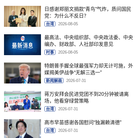
日感谢郑丽文捐款“青鸟”气炸，质问国民
党：为什么不反日？
台湾
2026-08-05
最高法、中央组织部、中央政法委、中央
编办、财政部、人社部印发意见
时事
2026-08-05
特朗普手握全球最强军力却无计可施，外
媒揭美伊战争“无解三选一”
新闻解画
2026-07-31
蒋万安拜会民进党团不到20分钟被请离
场，他看穿绿营策略
台湾
2026-07-31
高市早苗感谢各国慰问“独漏赖清德”
台湾
2026-07-31