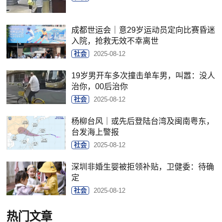
成都世运会｜意29岁运动员定向比赛昏迷
入院，抢救无效不幸离世
社会
2025-08-12
19岁男开车多次撞击单车男，叫嚣：没人
治你，00后治你
社会
2025-08-12
杨柳台风｜或先后登陆台湾及闽南粤东，
台发海上警报
社会
2025-08-12
深圳非婚生婴被拒领补贴，卫健委：待确
定
社会
2025-08-12
热门文章