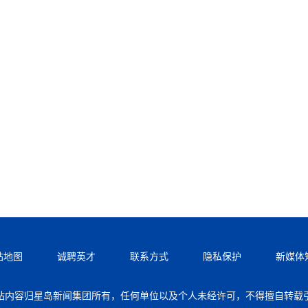
站地图
诚聘英才
联系方式
隐私保护
新媒体
站内容归星岛新闻集团所有，任何单位以及个人未经许可，不得擅自转载