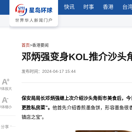
快讯
时事
香港
台
首页
>
香港要闻
邓炳强变身KOL推介沙头
发布时间：2024-04-17 15:44
保安局局长邓炳强继上次介绍沙头角街市美食后，今
更胜私房菜”。
他首先介绍香煎墨鱼饼，形容墨鱼很香
镇店之宝”。