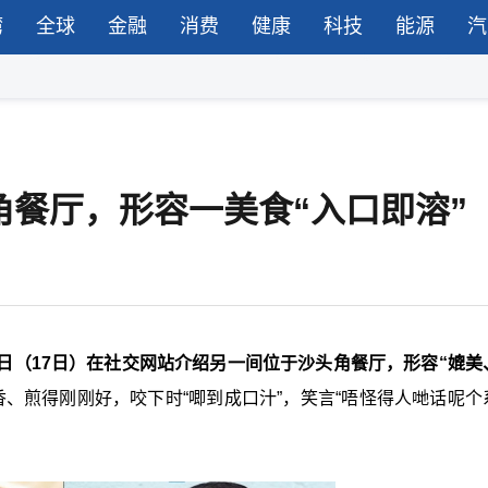
湾
全球
金融
消费
健康
科技
能源
汽
角餐厅，形容一美食“入口即溶”
日（17日）在社交网站介绍另一间位于沙头角餐厅，形容“媲美
、煎得刚刚好，咬下时“唧到成口汁”，笑言“唔怪得人哋话呢个