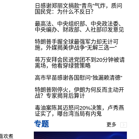
日感谢郑丽文捐款“青鸟”气炸，质问
国民党：为什么不反日？
最高法、中央组织部、中央政法委、
中央编办、财政部、人社部印发意见
特朗普手握全球最强军力却无计可
施，外媒揭美伊战争“无解三选一”
蒋万安拜会民进党团不到20分钟被请
离场，他看穿绿营策略
高市早苗感谢各国慰问“独漏赖清德”
特朗普刚停火，伊朗为何反而主动开
战？专家揭背后算计
毒油案陈其迈怒问20%决策，卢秀燕
证实了，曝台湾当局有内鬼
专题
更多
喜欢煮