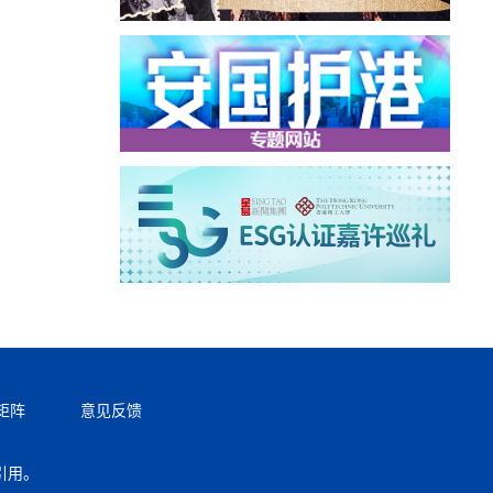
矩阵
意见反馈
引用。
返回顶部