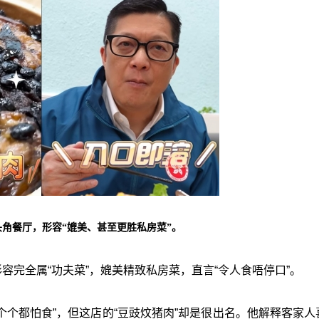
角餐厅，形容“媲美、甚至更胜私房菜”。
容完全属“功夫菜”，媲美精致私房菜，直言“令人食唔停口”。
个个都怕食”，但这店的“豆豉炆猪肉”却是很出名。他解释客家人