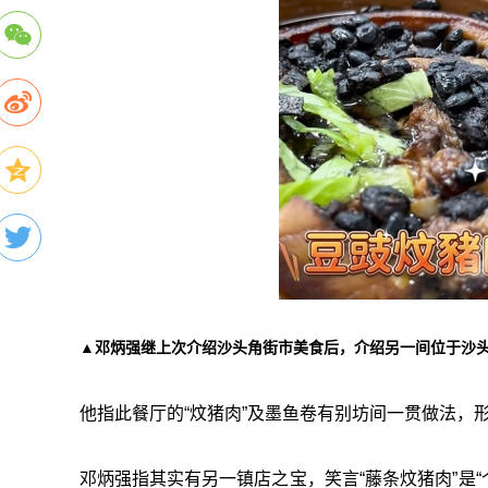
▲邓炳强继上次介绍沙头角街市美食后，介绍另一间位于沙头
他指此餐厅的“炆猪肉”及墨鱼卷有别坊间一贯做法，形
邓炳强指其实有另一镇店之宝，笑言“藤条炆猪肉”是“