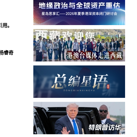
引用。
杨睿奇