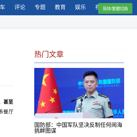
车
评论
专题
教育
娱乐
视频
简体/繁體切換
热门文章
、甚至
系餐厅
国防部：中国军队坚决反制任何闹海
挑衅图谋