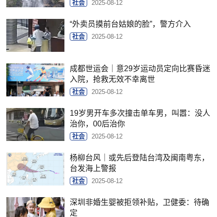
社会
2025-08-12
“外卖员摸前台姑娘的脸”，警方介入
社会
2025-08-12
成都世运会｜意29岁运动员定向比赛昏迷
入院，抢救无效不幸离世
社会
2025-08-12
19岁男开车多次撞击单车男，叫嚣：没人
治你，00后治你
社会
2025-08-12
杨柳台风｜或先后登陆台湾及闽南粤东，
台发海上警报
社会
2025-08-12
深圳非婚生婴被拒领补贴，卫健委：待确
定