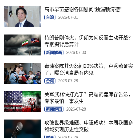
高市早苗感谢各国慰问“独漏赖清德”
台湾
2026-07-31
特朗普刚停火，伊朗为何反而主动开战？
专家揭背后算计
新闻解画
2026-07-30
毒油案陈其迈怒问20%决策，卢秀燕证实
了，曝台湾当局有内鬼
台湾
2026-07-28
美军武器快打光了？高端武器库存告急，
专家最怕一事发生
新闻解画
2026-07-28
攻破世界级难题、申遗成功！本周我国多
领域实现历史性突破
时事
2026-07-26