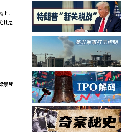
物上，
尤其是
梁景琴