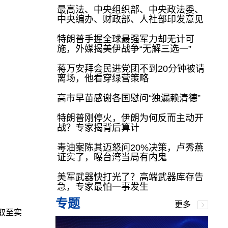
最高法、中央组织部、中央政法委、
中央编办、财政部、人社部印发意见
特朗普手握全球最强军力却无计可
施，外媒揭美伊战争“无解三选一”
蒋万安拜会民进党团不到20分钟被请
离场，他看穿绿营策略
高市早苗感谢各国慰问“独漏赖清德”
特朗普刚停火，伊朗为何反而主动开
战？专家揭背后算计
毒油案陈其迈怒问20%决策，卢秀燕
证实了，曝台湾当局有内鬼
美军武器快打光了？高端武器库存告
急，专家最怕一事发生
专题
更多
取至实