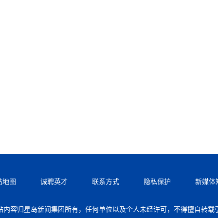
站地图
诚聘英才
联系方式
隐私保护
新媒体
站内容归星岛新闻集团所有，任何单位以及个人未经许可，不得擅自转载