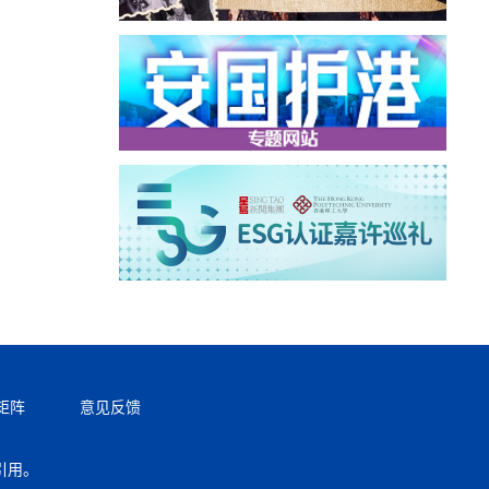
矩阵
意见反馈
引用。
返回顶部