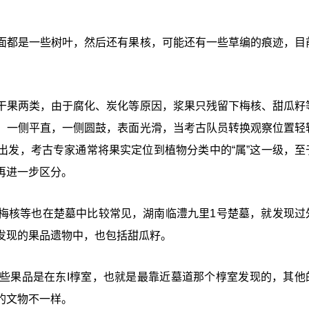
面都是一些树叶，然后还有果核，可能还有一些草编的痕迹，目
干果两类，由于腐化、炭化等原因，浆果只残留下梅核、甜瓜籽
，一侧平直，一侧圆鼓，表面光滑，当考古队员转换观察位置轻
出发，考古专家通常将果实定位到植物分类中的“属”这一级，至
再进一步区分。
梅核等也在楚墓中比较常见，湖南临澧九里1号楚墓，就发现过
发现的果品遗物中，也包括甜瓜籽。
些果品是在东I椁室，也就是最靠近墓道那个椁室发现的，其他
的文物不一样。