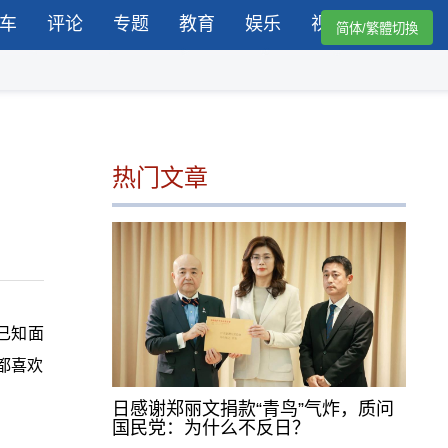
车
评论
专题
教育
娱乐
视频
简体/繁體切換
热门文章
已知面
都喜欢
日感谢郑丽文捐款“青鸟”气炸，质问
国民党：为什么不反日？