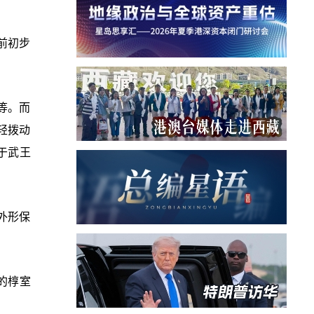
前初步
等。而
轻拨动
于武王
外形保
的椁室