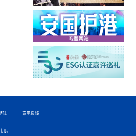
矩阵
意见反馈
引用。
返回顶部