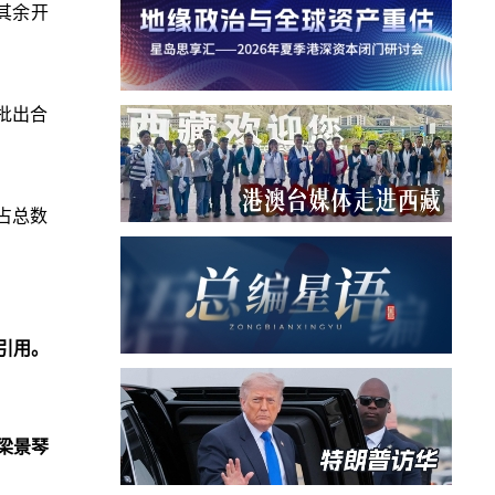
，其余开
批出合
，占总数
引用。
梁景琴