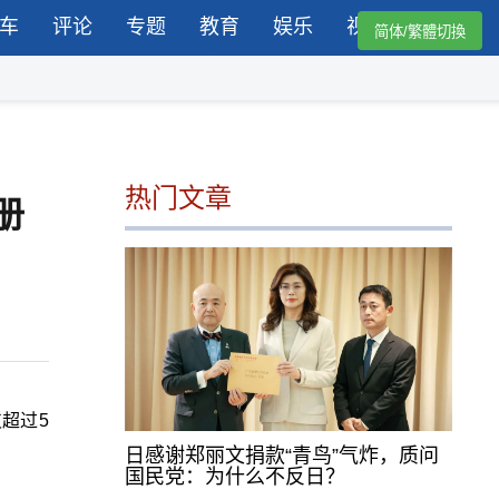
车
评论
专题
教育
娱乐
视频
简体/繁體切換
热门文章
册
超过5
日感谢郑丽文捐款“青鸟”气炸，质问
国民党：为什么不反日？