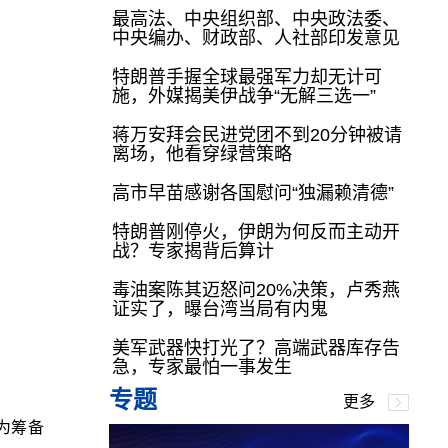
最高法、中央组织部、中央政法委、
中央编办、财政部、人社部印发意见
特朗普手握全球最强军力却无计可
施，外媒揭美伊战争“无解三选一”
蒋万安拜会民进党团不到20分钟被请
离场，他看穿绿营策略
高市早苗感谢各国慰问“独漏赖清德”
特朗普刚停火，伊朗为何反而主动开
战？专家揭背后算计
毒油案陈其迈怒问20%决策，卢秀燕
证实了，曝台湾当局有内鬼
美军武器快打光了？高端武器库存告
急，专家最怕一事发生
专题
更多
年为筹备