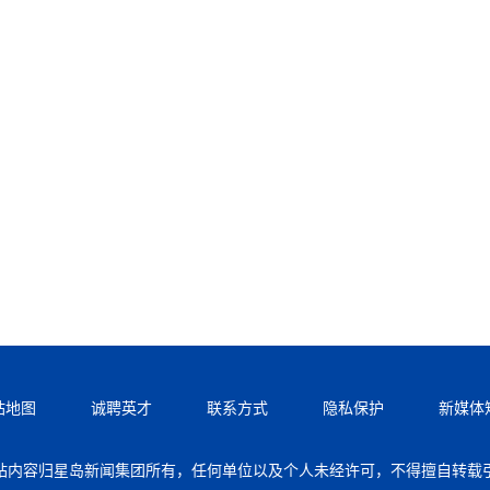
站地图
诚聘英才
联系方式
隐私保护
新媒体
站内容归星岛新闻集团所有，任何单位以及个人未经许可，不得擅自转载