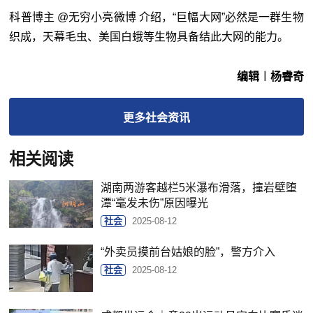
科普博主 @无穷小亮微博 介绍，“巨幅大网”必然是一群生物
织成，天幕毛虫、美国白蛾等生物具备结此大网的能力。
编辑︱杨睿奇
更多
社会
资讯
相关阅读
湖南两游客越栏5米瀑布滑落，撞岩壁堕
潭“毫发未伤”原因曝光
社会
2025-08-12
“外卖员摸前台姑娘的脸”，警方介入
社会
2025-08-12