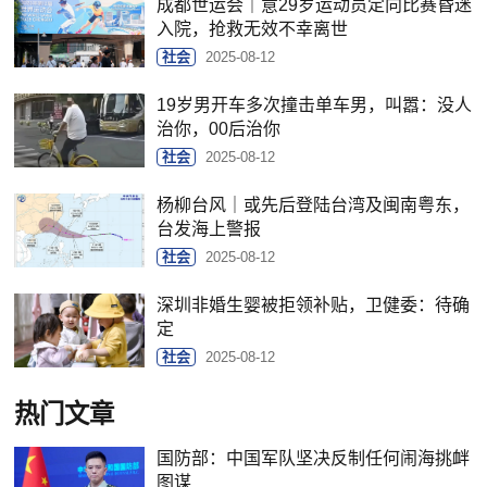
成都世运会｜意29岁运动员定向比赛昏迷
入院，抢救无效不幸离世
社会
2025-08-12
19岁男开车多次撞击单车男，叫嚣：没人
治你，00后治你
社会
2025-08-12
杨柳台风｜或先后登陆台湾及闽南粤东，
台发海上警报
社会
2025-08-12
深圳非婚生婴被拒领补贴，卫健委：待确
定
社会
2025-08-12
热门文章
国防部：中国军队坚决反制任何闹海挑衅
图谋