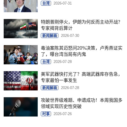
台湾
2026-07-31
特朗普刚停火，伊朗为何反而主动开战？
专家揭背后算计
新闻解画
2026-07-30
毒油案陈其迈怒问20%决策，卢秀燕证实
了，曝台湾当局有内鬼
台湾
2026-07-28
美军武器快打光了？高端武器库存告急，
专家最怕一事发生
新闻解画
2026-07-28
攻破世界级难题、申遗成功！本周我国多
领域实现历史性突破
时事
2026-07-26