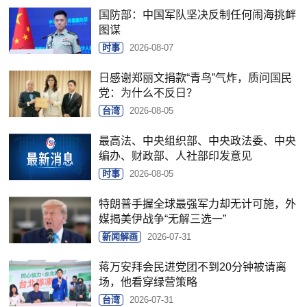
国防部：中国军队坚决反制任何闹海挑衅
图谋
时事
2026-08-07
日感谢郑丽文捐款“青鸟”气炸，质问国民
党：为什么不反日？
台湾
2026-08-05
最高法、中央组织部、中央政法委、中央
编办、财政部、人社部印发意见
时事
2026-08-05
特朗普手握全球最强军力却无计可施，外
媒揭美伊战争“无解三选一”
新闻解画
2026-07-31
蒋万安拜会民进党团不到20分钟被请离
场，他看穿绿营策略
台湾
2026-07-31