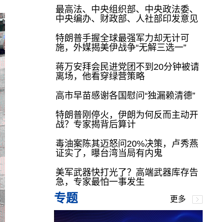
最高法、中央组织部、中央政法委、
中央编办、财政部、人社部印发意见
特朗普手握全球最强军力却无计可
施，外媒揭美伊战争“无解三选一”
蒋万安拜会民进党团不到20分钟被请
离场，他看穿绿营策略
高市早苗感谢各国慰问“独漏赖清德”
特朗普刚停火，伊朗为何反而主动开
战？专家揭背后算计
毒油案陈其迈怒问20%决策，卢秀燕
证实了，曝台湾当局有内鬼
美军武器快打光了？高端武器库存告
急，专家最怕一事发生
专题
更多