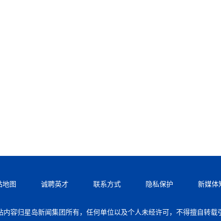
站地图
诚聘英才
联系方式
隐私保护
新媒体
站内容归星岛新闻集团所有，任何单位以及个人未经许可，不得擅自转载