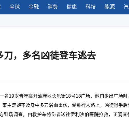
湾
全球
金融
消费
健康
科技
能源
汽
多刀，多名凶徒登车逃去
，一名19岁青年离开油麻地长乐街18号18广场，他甫步出广场时
。 事主走避不及身中多刀浴血重伤，倒卧行人路上，凶徒得手后
警方到场调查，由救护车将伤者送往伊利沙伯医院抢救，正调查