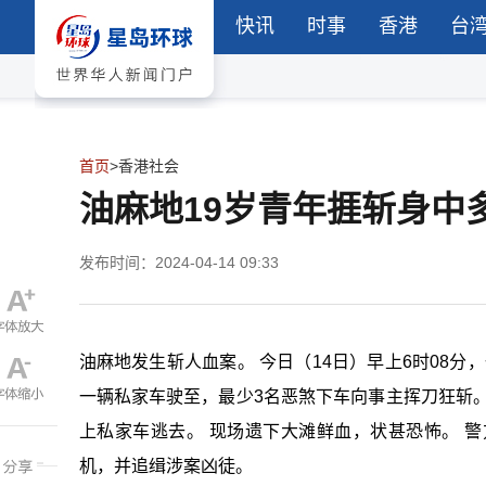
快讯
时事
香港
台
首页
>
香港社会
油麻地19岁青年捱斩身中
发布时间：2024-04-14 09:33
油麻地发生斩人血案。 今日（14日）早上6时08分
一辆私家车驶至，最少3名恶煞下车向事主挥刀狂斩
上私家车逃去。 现场遗下大滩鲜血，状甚恐怖。 
机，并追缉涉案凶徒。