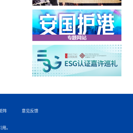
矩阵
意见反馈
引用。
返回顶部