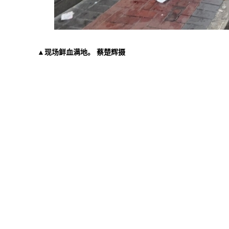
▲现场鲜血满地。 蔡楚辉摄