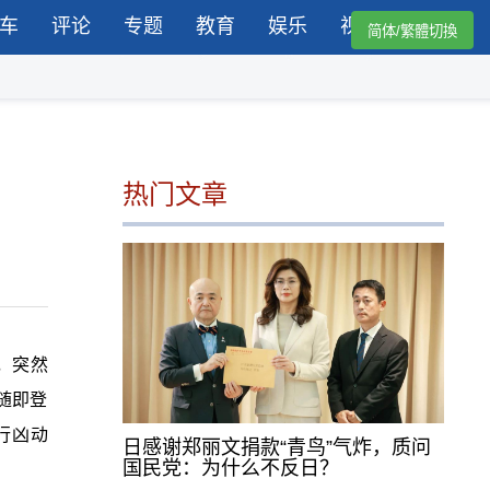
车
评论
专题
教育
娱乐
视频
简体/繁體切換
热门文章
，突然
随即登
行凶动
日感谢郑丽文捐款“青鸟”气炸，质问
国民党：为什么不反日？