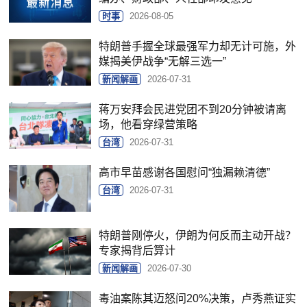
时事
2026-08-05
特朗普手握全球最强军力却无计可施，外
媒揭美伊战争“无解三选一”
新闻解画
2026-07-31
蒋万安拜会民进党团不到20分钟被请离
场，他看穿绿营策略
台湾
2026-07-31
高市早苗感谢各国慰问“独漏赖清德”
台湾
2026-07-31
特朗普刚停火，伊朗为何反而主动开战？
专家揭背后算计
新闻解画
2026-07-30
毒油案陈其迈怒问20%决策，卢秀燕证实