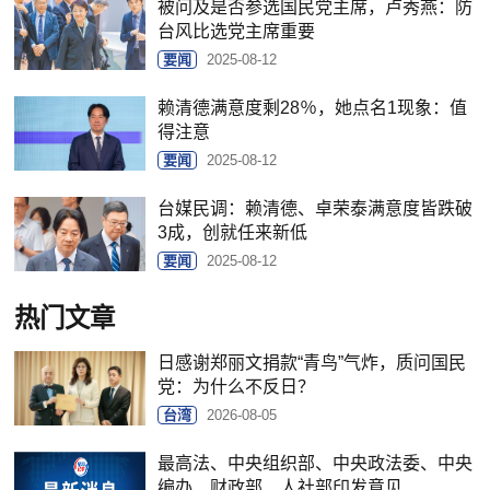
被问及是否参选国民党主席，卢秀燕：防
台风比选党主席重要
要闻
2025-08-12
赖清德满意度剩28％，她点名1现象：值
得注意
要闻
2025-08-12
台媒民调：赖清德、卓荣泰满意度皆跌破
3成，创就任来新低
要闻
2025-08-12
热门文章
日感谢郑丽文捐款“青鸟”气炸，质问国民
党：为什么不反日？
台湾
2026-08-05
最高法、中央组织部、中央政法委、中央
编办、财政部、人社部印发意见