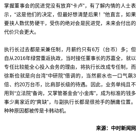
掌握董事会的民进党没有放弃“卡卢”，有了解内情的人士表
示，“这是他们的决定，但最好想清楚后果！”他直言，如果
要挟人数优势硬干，受伤的绝对会是民进党，未来会付出的
代价只会更大。
执行长过去都是采兼任制，月薪约只有6万（台币）多；但
自从2016年绿营重返执政，当时接任董事长的苏嘉全，就以
专任比较能全心投入会务的理由，将执行长改成专任制，而
徐斯俭就是向台湾“
中研院”借调的，当然薪水也一口气飙3
倍、约20万台币，比肩部长级的待遇。因此，业务单纯且不
用到“立法院”备询，又掌管基金会“小金库”，成为标准的钱多
事少离家近的“爽缺”，与副执行长都是很抢手的酬庸位置。
种种原因都被传是卡韩动机。
来源：中时新闻网