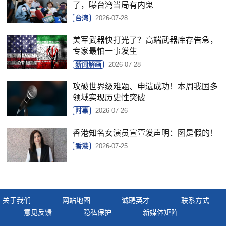
了，曝台湾当局有内鬼
台湾
2026-07-28
美军武器快打光了？高端武器库存告急，
专家最怕一事发生
新闻解画
2026-07-28
攻破世界级难题、申遗成功！本周我国多
领域实现历史性突破
时事
2026-07-26
香港知名女演员宣萱发声明：图是假的！
香港
2026-07-25
关于我们
网站地图
诚聘英才
联系方式
意见反馈
隐私保护
新媒体矩阵