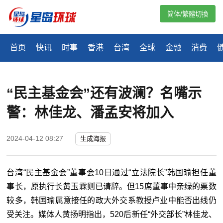
简体/繁體切換
首页
快讯
时事
香港
台湾
全球
金融
消费
“民主基金会”还有波澜？名嘴示
警：林佳龙、潘孟安将加入
2024-04-12 08:27
生成海报
台湾“民主基金会”董事会10日通过“立法院长”韩国瑜担任董
事长，原执行长黄玉霖则已请辞。但15席董事中亲绿的票数
较多，韩国瑜属意接任的政大外交系教授卢业中能否出线仍
受关注。媒体人黄扬明指出，520后新任“外交部长”林佳龙、