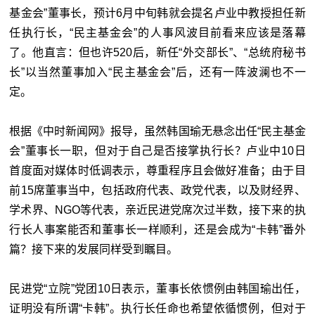
基金会”董事长，预计6月中旬韩就会提名卢业中教授担任新
任执行长，“民主基金会”的人事风波目前看来应该是落幕
了。他直言：但也许520后，新任“外交部长”、“总统府秘书
长”以当然董事加入“民主基金会”后，还有一阵波澜也不一
定。
根据《中时新闻网》报导，虽然韩国瑜无悬念出任“
民主基金
会”董事长一职，但对于自己是否接掌执行长？卢业中10日
首度面对媒体时低调表示，尊重程序且会做好准备；由于目
前15席董事当中，包括政府代表、政党代表，以及财经界、
学术界、NGO等代表，亲近民进党席次过半数，接下来的执
行长人事案能否和董事长一样顺利，还是会成为“卡韩”番外
篇？接下来的发展同样受到瞩目。
民进党“
立院”党团10日表示，董事长依惯例由韩国瑜出任，
证明没有所谓“卡韩”。执行长任命也希望依循惯例，但对于