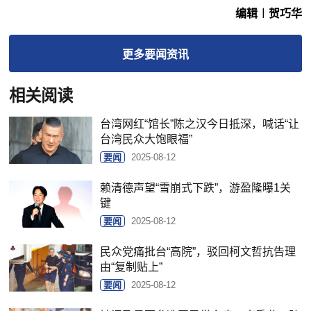
编辑︱贺巧华
更多
要闻
资讯
相关阅读
台湾网红“馆长”陈之汉今日抵深，喊话“让
台湾民众大饱眼福”
要闻
2025-08-12
赖清德声望“雪崩式下跌”，游盈隆曝1关
键
要闻
2025-08-12
民众党痛批台“高院”，驳回柯文哲抗告理
由“复制贴上”
要闻
2025-08-12