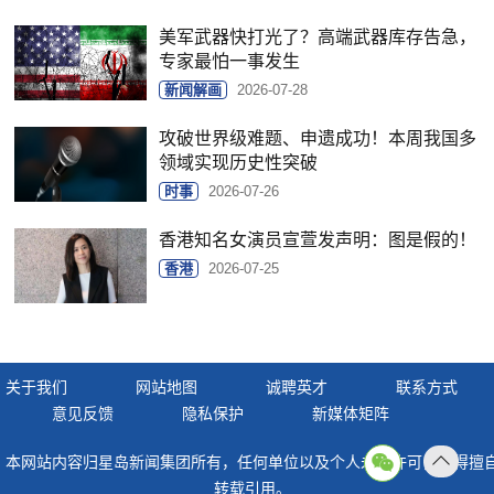
美军武器快打光了？高端武器库存告急，
专家最怕一事发生
新闻解画
2026-07-28
攻破世界级难题、申遗成功！本周我国多
领域实现历史性突破
时事
2026-07-26
香港知名女演员宣萱发声明：图是假的！
香港
2026-07-25
关于我们
网站地图
诚聘英才
联系方式
意见反馈
隐私保护
新媒体矩阵
本网站内容归星岛新闻集团所有，任何单位以及个人未经许可，不得擅
返回
转载引用。