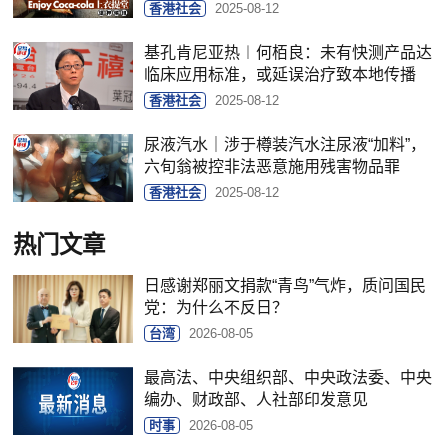
香港社会
2025-08-12
基孔肯尼亚热︱何栢良：未有快测产品达
临床应用标准，或延误治疗致本地传播
香港社会
2025-08-12
尿液汽水｜涉于樽装汽水注尿液“加料”，
六旬翁被控非法恶意施用残害物品罪
香港社会
2025-08-12
热门文章
日感谢郑丽文捐款“青鸟”气炸，质问国民
党：为什么不反日？
台湾
2026-08-05
最高法、中央组织部、中央政法委、中央
编办、财政部、人社部印发意见
时事
2026-08-05