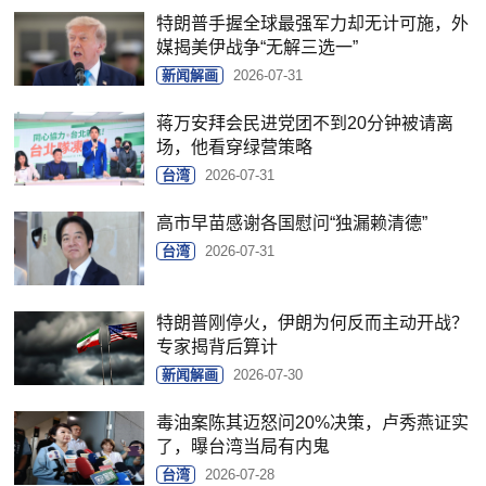
特朗普手握全球最强军力却无计可施，外
媒揭美伊战争“无解三选一”
新闻解画
2026-07-31
蒋万安拜会民进党团不到20分钟被请离
场，他看穿绿营策略
台湾
2026-07-31
高市早苗感谢各国慰问“独漏赖清德”
台湾
2026-07-31
特朗普刚停火，伊朗为何反而主动开战？
专家揭背后算计
新闻解画
2026-07-30
毒油案陈其迈怒问20%决策，卢秀燕证实
了，曝台湾当局有内鬼
台湾
2026-07-28