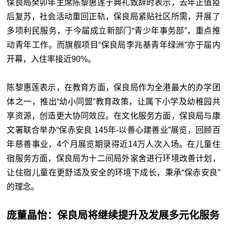
保良局癸卯年主席陈黎惠莲于典礼致辞时表示，去年正值疫
后复苏，社会活动重回正轨，保良局紧贴社区所需，开展了
多项利民服务，于今届成立新部门“青少年事务部”，重点推
动青年工作。而旗舰项目“保良局李兆基青年绿洲”亦于届内
开幕，入住率接近90%。
陈黎惠莲表示，在教育方面，保良局作为全港最大的办学团
体之一，推出“幼小同盟”教育政策，让属下小学及幼稚园共
享资源，创造更大协同效应。在文化服务方面，保良局与康
文署联合举办“保赤安良 145年-以善心建善业”展览，回顾百
年慈善事业，4个月展览期录得近14万人次入场。在儿童住
宿服务方面，保良局为十二间局外家舍进行环境改善计划，
让住宿儿童在更舒适及安全的环境下成长，秉承“保赤安良”
的理念。
庞董晶怡：保良局将继续提升及发展多元化服务