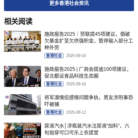
更多
香港社会
资讯
相关阅读
施政报告2025｜劳联提45项建议，倡破
欠基金扩至欠供强积金，暂停输入部分工
种外劳
香港社会
2025-09-16
施政报告2025 | 厂商会提逾100项建议，
促北都设食品科技生态圈
香港社会
2025-09-16
将军澳情侣感情问题争执，男友涉刑事恐
吓被捕
香港社会
2025-08-12
尿液汽水│涉瓶装汽水注尿液“加料”，六
旬翁穿可口可乐上衣提堂