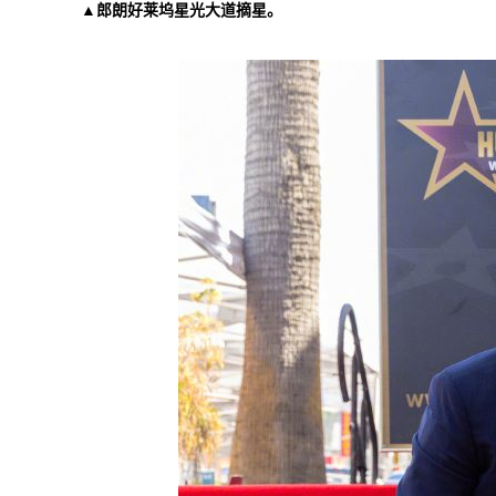
▲郎朗好莱坞星光大道摘星。