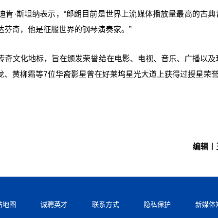
迪肯·斯坦纳表示，“郎朗目前是世界上流媒体播放量最高的古典
达芬奇，他是征服世界的钢琴演奏家。”
传奇文化地标，旨在颁发荣誉给在电影、电视、音乐、广播以及
龙、黄柳霜等7位华裔影星曾在好莱坞星光大道上获得过授星荣
编辑︱
站地图
诚聘英才
联系方式
隐私保护
新媒体