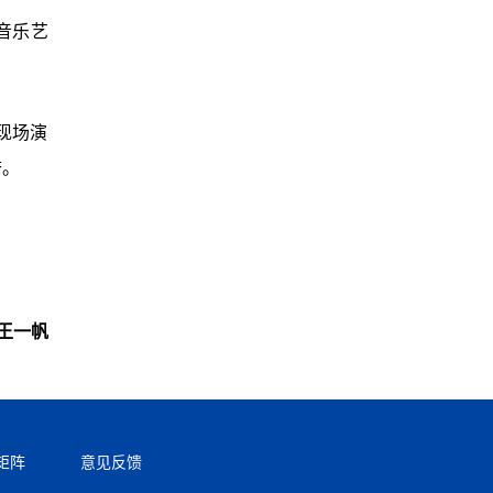
音乐艺
现场演
誉。
王一帆
矩阵
意见反馈