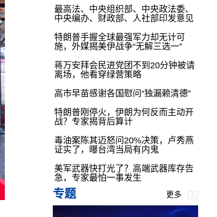
最高法、中央组织部、中央政法委、
中央编办、财政部、人社部印发意见
特朗普手握全球最强军力却无计可
施，外媒揭美伊战争“无解三选一”
蒋万安拜会民进党团不到20分钟被请
离场，他看穿绿营策略
高市早苗感谢各国慰问“独漏赖清德”
特朗普刚停火，伊朗为何反而主动开
战？专家揭背后算计
毒油案陈其迈怒问20%决策，卢秀燕
证实了，曝台湾当局有内鬼
美军武器快打光了？高端武器库存告
急，专家最怕一事发生
专题
更多