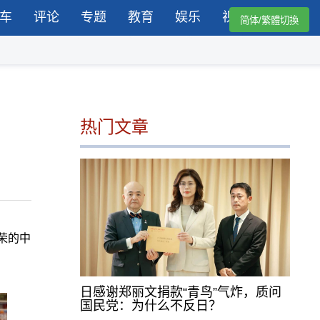
车
评论
专题
教育
娱乐
视频
简体/繁體切換
热门文章
荣的中
日感谢郑丽文捐款“青鸟”气炸，质问
国民党：为什么不反日？