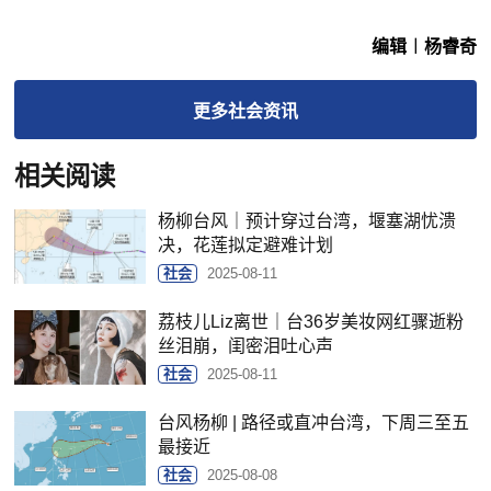
编辑︱杨睿奇
更多
社会
资讯
相关阅读
杨柳台风｜预计穿过台湾，堰塞湖忧溃
决，花莲拟定避难计划
社会
2025-08-11
荔枝儿Liz离世｜台36岁美妆网红骤逝粉
丝泪崩，闺密泪吐心声
社会
2025-08-11
台风杨柳 | 路径或直冲台湾，下周三至五
最接近
社会
2025-08-08