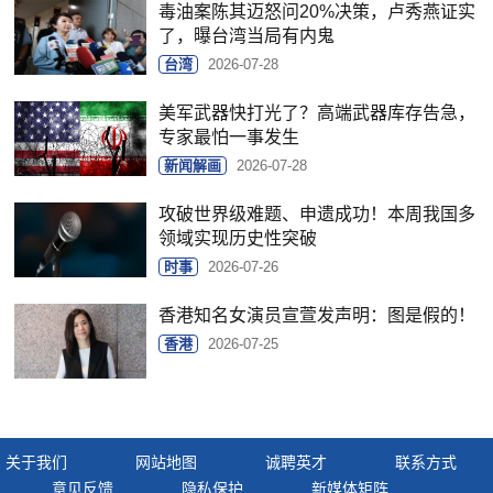
毒油案陈其迈怒问20%决策，卢秀燕证实
了，曝台湾当局有内鬼
台湾
2026-07-28
美军武器快打光了？高端武器库存告急，
专家最怕一事发生
新闻解画
2026-07-28
攻破世界级难题、申遗成功！本周我国多
领域实现历史性突破
时事
2026-07-26
香港知名女演员宣萱发声明：图是假的！
香港
2026-07-25
关于我们
网站地图
诚聘英才
联系方式
意见反馈
隐私保护
新媒体矩阵